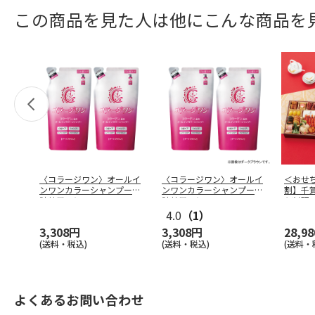
この商品を見た人は他にこんな商品を
〈コラージワン〉オールイ
〈コラージワン〉オールイ
＜おせ
ンワンカラーシャンプー
ンワンカラーシャンプー
割】千
詰替用２個
…
詰替用２個
…
ち料理
4.0
（1）
3,308円
3,308円
28,9
(送料・税込)
(送料・税込)
(送料・
よくあるお問い合わせ