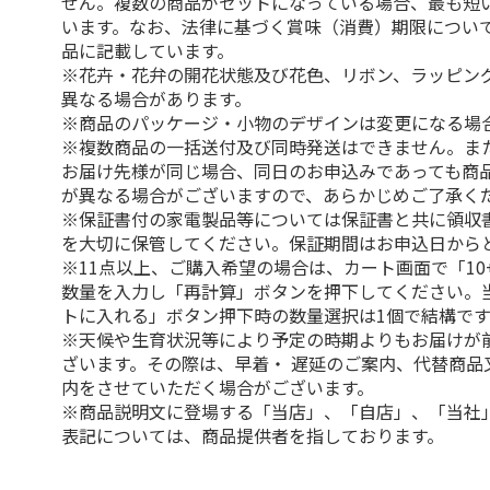
せん。複数の商品がセットになっている場合、最も短
います。なお、法律に基づく賞味（消費）期限につい
品に記載しています。
※花卉・花弁の開花状態及び花色、リボン、ラッピング
異なる場合があります。
※商品のパッケージ・小物のデザインは変更になる場
※複数商品の一括送付及び同時発送はできません。ま
お届け先様が同じ場合、同日のお申込みであっても商
が異なる場合がございますので、あらかじめご了承く
※保証書付の家電製品等については保証書と共に領収
を大切に保管してください。保証期間はお申込日から
※11点以上、ご購入希望の場合は、カート画面で「10
数量を入力し「再計算」ボタンを押下してください。
トに入れる」ボタン押下時の数量選択は1個で結構です
※天候や生育状況等により予定の時期よりもお届けが
ざいます。その際は、早着・ 遅延のご案内、代替商品
内をさせていただく場合がございます。
※商品説明文に登場する「当店」、「自店」、「当社
表記については、商品提供者を指しております。