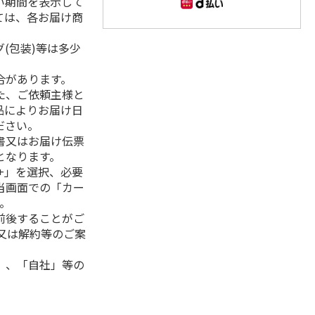
い期間を表示して
ては、各お届け商
(包装)等は多少
合があります。
た、ご依頼主様と
品によりお届け日
ださい。
書又はお届け伝票
となります。
+」を選択、必要
当画面での「カー
。
前後することがご
又は解約等のご案
」、「自社」等の