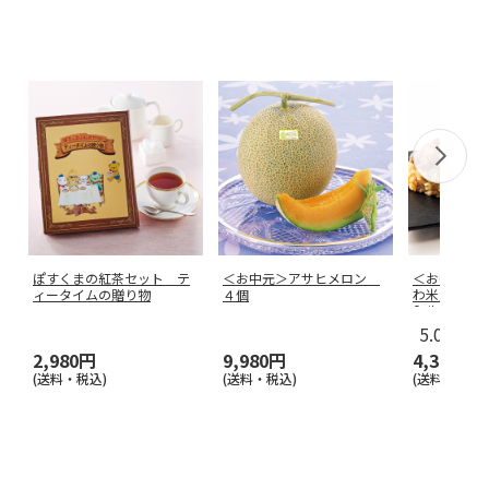
ぽすくまの紅茶セット テ
＜お中元＞アサヒメロン
＜お中元＞
ィータイムの贈り物
４個
わ米八×人
和牛のすき
5.0
（1）
2,980円
9,980円
4,320円
(送料・税込)
(送料・税込)
(送料・税込)