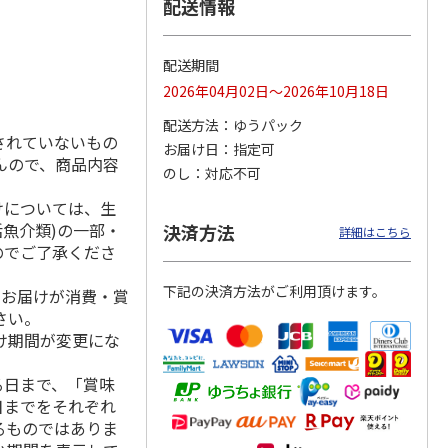
配送情報
配送期間
ムポム
ハローキティ クッ
〈ソロソロ〉パーフ
〈ソロソロ〉アクア
2026年04月02日～2026年10月18日
イスパ
ションファンデーシ
ェクトＵＶジェル
シートマスクＲ・パ
ット
ョン３個セット
２本
ーフェクトＵＶジェ
配送方法
ゆうパック
4.8
（12）
ルセ
4.4
…
（10）
されていないもの
お届け日
指定可
んので、商品内容
4,290円
3,980円
3,980円
のし
対応不可
(送料・税込)
(送料・税込)
(送料・税込)
けについては、生
活魚介類)の一部・
決済方法
詳細はこちら
のでご了承くださ
下記の決済方法がご利用頂けます。
、お届けが消費・賞
さい。
け期間が変更にな
る日まで、「賞味
日までをそれぞれ
るものではありま