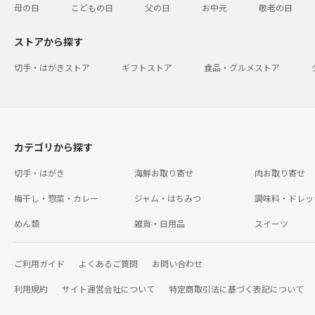
母の日
こどもの日
父の日
お中元
敬老の日
ストアから探す
切手・はがきストア
ギフトストア
食品・グルメストア
カテゴリから探す
切手・はがき
海鮮お取り寄せ
肉お取り寄せ
梅干し・惣菜・カレー
ジャム・はちみつ
調味料・ドレッ
めん類
雑貨・日用品
スイーツ
ご利用ガイド
よくあるご質問
お問い合わせ
利用規約
サイト運営会社について
特定商取引法に基づく表記について