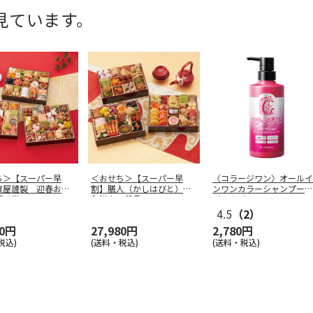
見ています。
ち＞【スーパー早
＜おせち＞【スーパー早
〈コラージワン〉オールイ
賀屋謹製 迎春おせ
割】膳人（かしはびと）
ンワンカラーシャンプー
「千富
…
和洋中三段重
ダークブラ
…
4.5
（2）
80円
27,980円
2,780円
税込)
(送料・税込)
(送料・税込)