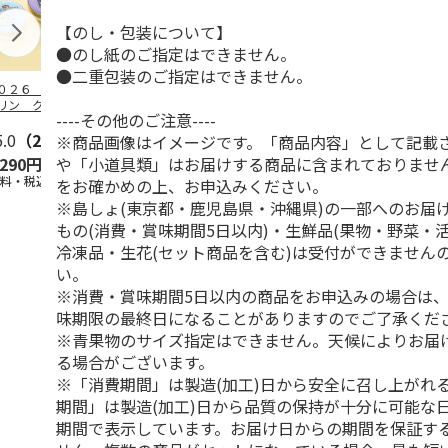
【のし・包装について】
●のし紙のご指定はできません。
●二重包装のご指定はできません。
０２６ ポムポム
ハローキティ スキ
〈ソロソロ〉パーフ
２０２６ ポ
リン クッション
ンクリーム３本セッ
ェクトＵＶジェル
プリン フェ
----その他のご注意----
ァンデーション３
ト
６本
ウダー３個セ
セ
5.0
…
（2）
5.0
（4）
4.8
（16）
5.0
（1）
※商品画像はイメージです。「商品内容」として記載
や「小道具類」はお届けする商品に含まれておりませ
,290円
2,670円
9,800円
5,280円
送料・税込)
(送料・税込)
(送料・税込)
(送料・税込)
をお確かめの上、お申込みください。
※島しょ(東京都・鹿児島県・沖縄県)の一部へのお届
もの(消費・賞味期間5日以内)・生鮮品(果物・野菜・
冷凍品・生花(セット商品を含む)は受付ができません
い。
※消費・賞味期間5日以内の商品をお申込みの場合は
味期限の最終日になることがありますのでご了承くだ
※青果物のサイズ指定はできません。天候によりお届
る場合がございます。
※「消費期間」は製造(加工)日から安全に召し上がれ
期間」は製造(加工)日から品質の保持が十分に可能な
期間で表示しています。お届け日からの期間を保証す