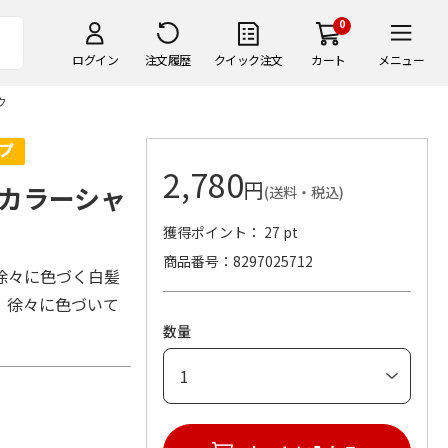
0
ログイン
注文履歴
クイック注文
カート
メニュー
ク
2,780
円
カラーシャ
(送料・税込)
獲得ポイント： 27 pt
商品番号
8297025712
徐々に色づく白髪
。徐々に色づいて
数量