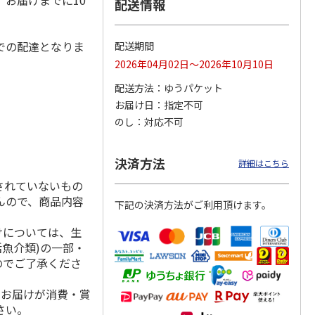
お届けまでに10
配送情報
での配達となりま
配送期間
 スキ
ハローキティ クッ
〈ソロソロ〉パーフ
〈ソロソロ〉アクア
2026年04月02日～2026年10月10日
本セッ
ションファンデーシ
ェクトＵＶジェル
シートマスクＲ・パ
ョン３個セット
２本
ーフェクトＵＶジェ
配送方法
ゆうパケット
4.8
（12）
ルセ
4.4
…
（10）
お届け日
指定不可
4,290円
3,980円
3,980円
のし
対応不可
(送料・税込)
(送料・税込)
(送料・税込)
決済方法
詳細はこちら
されていないもの
んので、商品内容
下記の決済方法がご利用頂けます。
けについては、生
活魚介類)の一部・
のでご了承くださ
、お届けが消費・賞
さい。