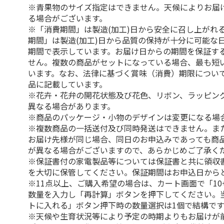
※青果物のサイズ指定はできません。天候によりお届
る場合がございます。
※「消費期間」は製造(加工)日から安全に召し上がれ
期間」は製造(加工)日から品質の保持が十分に可能な
期間で表示しています。お届け日からの期間を保証す
せん。複数の商品がセットになっている場合、最も短
います。なお、法律に基づく賞味（消費）期限につい
品に記載しています。
※花卉・花弁の開花状態及び花色、リボン、ラッピング
異なる場合があります。
※商品のパッケージ・小物のデザインは変更になる場
※複数商品の一括送付及び同時発送はできません。ま
お届け先様が同じ場合、同日のお申込みであっても商
が異なる場合がございますので、あらかじめご了承く
※保証書付の家電製品等については保証書と共に領収
を大切に保管してください。保証期間はお申込日から
※11点以上、ご購入希望の場合は、カート画面で「10
数量を入力し「再計算」ボタンを押下してください。
トに入れる」ボタン押下時の数量選択は1個で結構です
※天候や生育状況等により予定の時期よりもお届けが