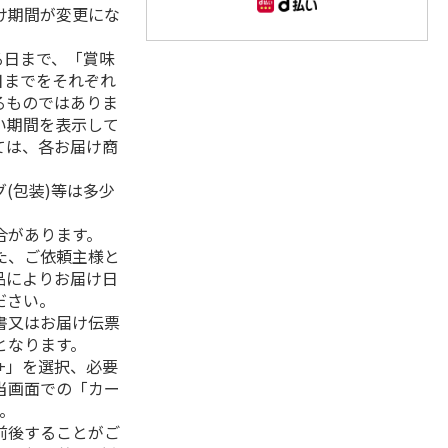
け期間が変更にな
る日まで、「賞味
日までをそれぞれ
るものではありま
い期間を表示して
ては、各お届け商
(包装)等は多少
合があります。
た、ご依頼主様と
品によりお届け日
ださい。
書又はお届け伝票
となります。
+」を選択、必要
当画面での「カー
。
前後することがご