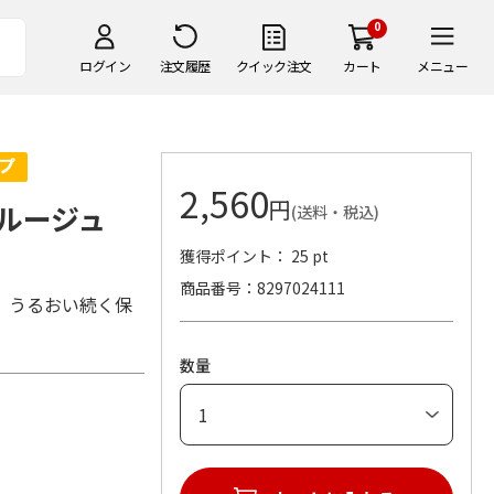
0
ログイン
注文履歴
クイック注文
カート
メニュー
2,560
円
 ルージュ
(送料・税込)
獲得ポイント： 25 pt
商品番号
8297024111
。うるおい続く保
数量