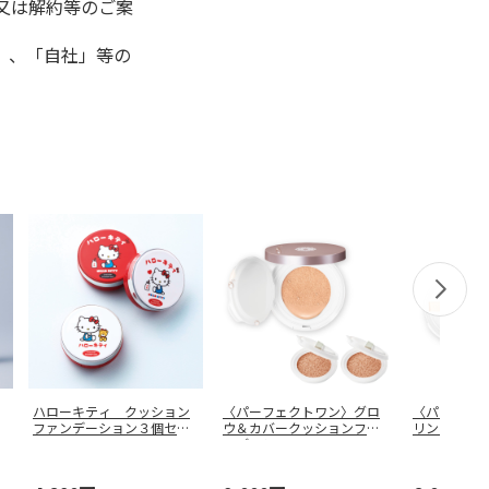
又は解約等のご案
」、「自社」等の
ハローキティ クッション
〈パーフェクトワン〉グロ
〈パーフェ
ファンデーション３個セッ
ウ＆カバークッションファ
リンクル＆
ト
ンデーショ
…
ンファンデ