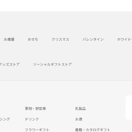
お歳暮
おせち
クリスマス
バレンタイン
ホワイト
グッズストア
ソーシャルギフトストア
果物・野菜等
乳製品
シング
ドリンク
お酒
フラワーギフト
書籍・カタログギフト