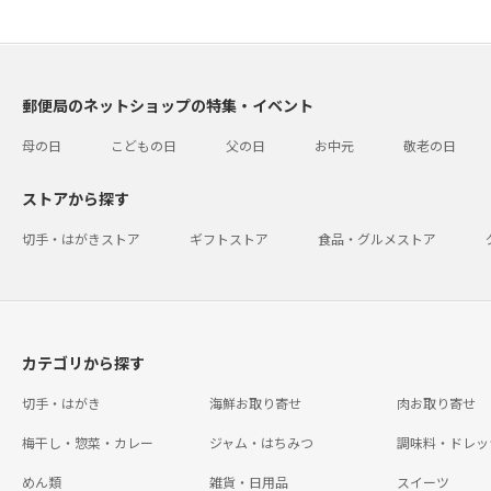
郵便局のネットショップの特集・イベント
母の日
こどもの日
父の日
お中元
敬老の日
ストアから探す
切手・はがきストア
ギフトストア
食品・グルメストア
カテゴリから探す
切手・はがき
海鮮お取り寄せ
肉お取り寄せ
梅干し・惣菜・カレー
ジャム・はちみつ
調味料・ドレッ
めん類
雑貨・日用品
スイーツ