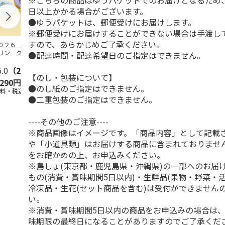
※こちらの商品はゆうパケットでのお届けとなるため、
日以上かかる場合がございます。
●ゆうパケットは、郵便受けにお届けします。
※郵便受けにお届けすることができない場合は手渡し
すので、あらかじめご了承ください。
０２６ ポムポム
２０２６ ポムポム
〈ソロソロ〉パーフ
ハローキティ
リン クッション
プリン フェイスパ
ェクトＵＶジェル
ンクリーム３
●配達時間・配達希望日のご指定はできません。
ァンデーション３
ウダー３個セット
６本
ト
セ
5.0
…
（2）
5.0
（1）
4.8
（16）
5.0
（4）
【のし・包装について】
,290円
5,280円
9,800円
2,670円
●のし紙のご指定はできません。
送料・税込)
(送料・税込)
(送料・税込)
(送料・税込)
●二重包装のご指定はできません。
----その他のご注意----
※商品画像はイメージです。「商品内容」として記載
や「小道具類」はお届けする商品に含まれておりませ
をお確かめの上、お申込みください。
※島しょ(東京都・鹿児島県・沖縄県)の一部へのお届
もの(消費・賞味期間5日以内)・生鮮品(果物・野菜・
冷凍品・生花(セット商品を含む)は受付ができません
い。
※消費・賞味期間5日以内の商品をお申込みの場合は
味期限の最終日になることがありますのでご了承くだ