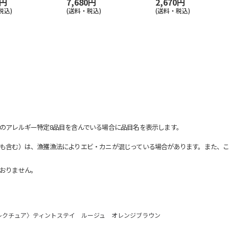
0円
7,680円
2,670円
税込)
(送料・税込)
(送料・税込)
のアレルギー特定8品目を含んでいる場合に品目名を表示します。
も含む）は、漁獲漁法によりエビ・カニが混じっている場合があります。また、こ
おりません。
レクチュア〉ティントステイ ルージュ オレンジブラウン