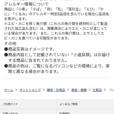
アレルギー情報について
商品に「小麦」「そば」「卵」「乳」「落花生」「えび」「か
に」「くるみ」のアレルギー特定8品目を含んでいる場合に品目名
を表示します。
※エビ・カニを除く魚介類（これらの魚介類を原材料として製造
された加工品も含む）は、漁獲漁法によりエビ・カニが混じって
いる場合があります。 また、これらの魚介類は、エサとしてエ
ビ・カニを食べている可能性があります。
その他
商品写真はイメージです。
商品内容として記載されていない「小道具類」はお届け
する商品に含まれておりません。
商品の色は、ご覧になるパソコンなどの環境により、実
際と異なる場合があります。
ホーム
ネットショップ
雑貨・日用品
美容・健康
化粧品
〈レ
ご利用ガイド
よくあるご質問
お問い合わせ
利用規約