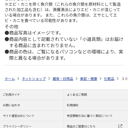
※エビ・カニを除く魚介類（これらの魚介類を原材料として製造
された加工品も含む）は、漁獲漁法によりエビ・カニが混じって
いる場合があります。 また、これらの魚介類は、エサとしてエ
ビ・カニを食べている可能性があります。
その他
商品写真はイメージです。
商品内容として記載されていない「小道具類」はお届け
する商品に含まれておりません。
商品の色は、ご覧になるパソコンなどの環境により、実
際と異なる場合があります。
ホーム
ネットショップ
雑貨・日用品
美容・健康
化粧品
３０
ご利用ガイド
よくあるご質問
お問い合わせ
利用規約
サイト運営会社について
特定商取引法に基づく表記について
プライバシーポリシー
商品のご提案はこちら