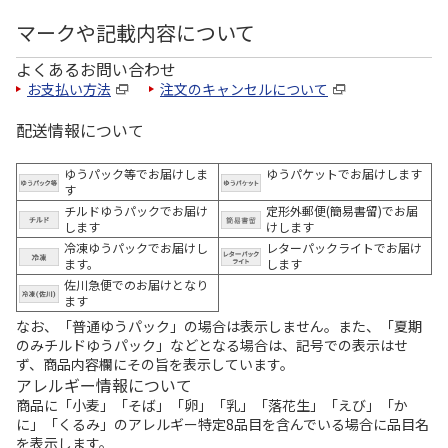
マークや記載内容について
よくあるお問い合わせ
お支払い方法
注文のキャンセルについて
配送情報について
ゆうパック等でお届けしま
ゆうパケットでお届けします
す
チルドゆうパックでお届け
定形外郵便(簡易書留)でお届
します
けします
冷凍ゆうパックでお届けし
レターパックライトでお届け
ます。
します
佐川急便でのお届けとなり
ます
なお、「普通ゆうパック」の場合は表示しません。また、「夏期
のみチルドゆうパック」などとなる場合は、記号での表示はせ
ず、商品内容欄にその旨を表示しています。
アレルギー情報について
商品に「小麦」「そば」「卵」「乳」「落花生」「えび」「か
に」「くるみ」のアレルギー特定8品目を含んでいる場合に品目名
を表示します。