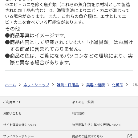
※エビ・カニを除く魚介類（これらの魚介類を原材料として製造
された加工品も含む）は、漁獲漁法によりエビ・カニが混じって
いる場合があります。 また、これらの魚介類は、エサとしてエ
ビ・カニを食べている可能性があります。
その他
商品写真はイメージです。
商品内容として記載されていない「小道具類」はお届け
する商品に含まれておりません。
商品の色は、ご覧になるパソコンなどの環境により、実
際と異なる場合があります。
ホーム
ネットショップ
雑貨・日用品
美容・健康
化粧品
〈ル
ご利用ガイド
よくあるご質問
お問い合わせ
利用規約
サイト運営会社について
特定商取引法に基づく表記について
プライバシーポリシー
商品のご提案はこちら