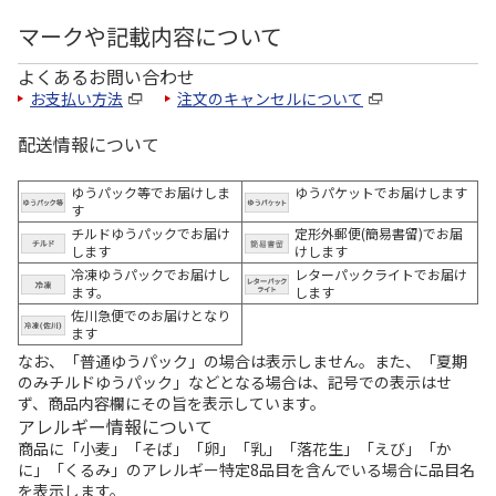
マークや記載内容について
よくあるお問い合わせ
お支払い方法
注文のキャンセルについて
配送情報について
ゆうパック等でお届けしま
ゆうパケットでお届けします
す
チルドゆうパックでお届け
定形外郵便(簡易書留)でお届
します
けします
冷凍ゆうパックでお届けし
レターパックライトでお届け
ます。
します
佐川急便でのお届けとなり
ます
なお、「普通ゆうパック」の場合は表示しません。また、「夏期
のみチルドゆうパック」などとなる場合は、記号での表示はせ
ず、商品内容欄にその旨を表示しています。
アレルギー情報について
商品に「小麦」「そば」「卵」「乳」「落花生」「えび」「か
に」「くるみ」のアレルギー特定8品目を含んでいる場合に品目名
を表示します。