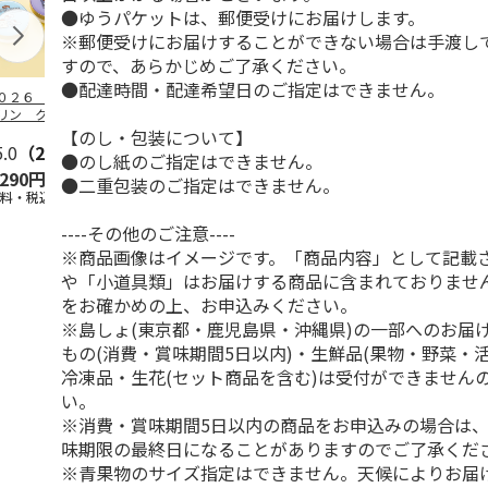
●ゆうパケットは、郵便受けにお届けします。
※郵便受けにお届けすることができない場合は手渡し
すので、あらかじめご了承ください。
●配達時間・配達希望日のご指定はできません。
０２６ ポムポム
ハローキティ スキ
〈ソロソロ〉パーフ
ハローキティ
リン クッション
ンクリーム３本セッ
ェクトＵＶジェル
ションファン
ァンデーション３
ト
６本
ョン３個セッ
【のし・包装について】
セ
5.0
…
（2）
5.0
（4）
4.8
（16）
●のし紙のご指定はできません。
,290円
2,670円
9,800円
4,290円
●二重包装のご指定はできません。
送料・税込)
(送料・税込)
(送料・税込)
(送料・税込)
----その他のご注意----
※商品画像はイメージです。「商品内容」として記載
や「小道具類」はお届けする商品に含まれておりませ
をお確かめの上、お申込みください。
※島しょ(東京都・鹿児島県・沖縄県)の一部へのお届
もの(消費・賞味期間5日以内)・生鮮品(果物・野菜・
冷凍品・生花(セット商品を含む)は受付ができません
い。
※消費・賞味期間5日以内の商品をお申込みの場合は
味期限の最終日になることがありますのでご了承くだ
※青果物のサイズ指定はできません。天候によりお届