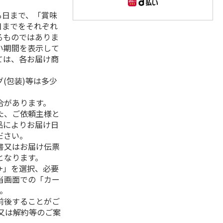
る日まで、「賞味
日までをそれぞれ
るものではありま
い期間を表示して
ては、各お届け商
(包装)等は多少
合があります。
た、ご依頼主様と
品によりお届け日
ださい。
書又はお届け伝票
となります。
+」を選択、必要
当画面での「カー
。
前後することがご
又は解約等のご案