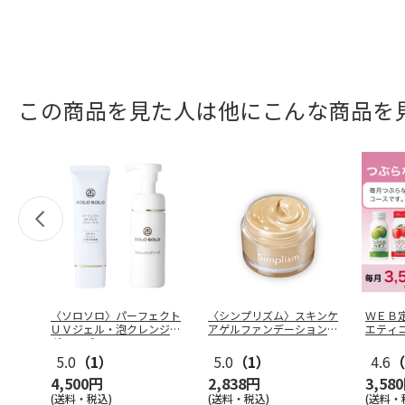
この商品を見た人は他にこんな商品を
〈ソロソロ〉パーフェクト
〈シンプリズム〉スキンケ
ＷＥＢ
ＵＶジェル・泡クレンジン
アゲルファンデーション
エティ
グソープＲ
…
ＴＡ
5.0
（1）
5.0
（1）
4.6
（
4,500円
2,838円
3,58
(送料・税込)
(送料・税込)
(送料・