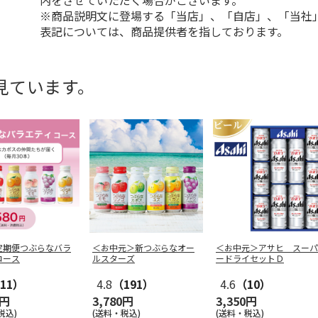
内をさせていただく場合がございます。
※商品説明文に登場する「当店」、「自店」、「当社
表記については、商品提供者を指しております。
見ています。
定期便つぶらなバラ
＜お中元＞新つぶらなオー
＜お中元＞アサヒ スーパ
コース
ルスターズ
ードライセットＤ
11）
4.8
（191）
4.6
（10）
0円
3,780円
3,350円
税込)
(送料・税込)
(送料・税込)