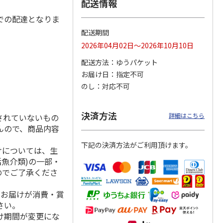
配送情報
での配達となりま
配送期間
 クッ
２０２６ ポムポム
〈ソロソロ〉パーフ
〈ソロソロ〉アクア
2026年04月02日～2026年10月10日
デーシ
プリン フェイスパ
ェクトＵＶジェル
シートマスクＲ・パ
ト
ウダー３個セット
２本
ーフェクトＵＶジェ
配送方法
ゆうパケット
5.0
（1）
4.8
（12）
ルセ
4.4
…
（10）
お届け日
指定不可
5,280円
3,980円
3,980円
のし
対応不可
(送料・税込)
(送料・税込)
(送料・税込)
決済方法
詳細はこちら
されていないもの
んので、商品内容
下記の決済方法がご利用頂けます。
けについては、生
活魚介類)の一部・
のでご了承くださ
、お届けが消費・賞
さい。
け期間が変更にな