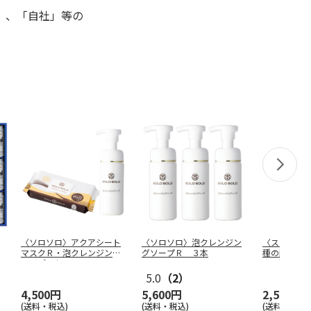
」、「自社」等の
〈ソロソロ〉アクアシート
〈ソロソロ〉泡クレンジン
〈スクワビ
マスクＲ・泡クレンジング
グソープＲ ３本
種の酵素配
ソープＲセ
…
Ａ 酵素
5.0
（2）
4,500円
5,600円
2,530円
(送料・税込)
(送料・税込)
(送料・税込)