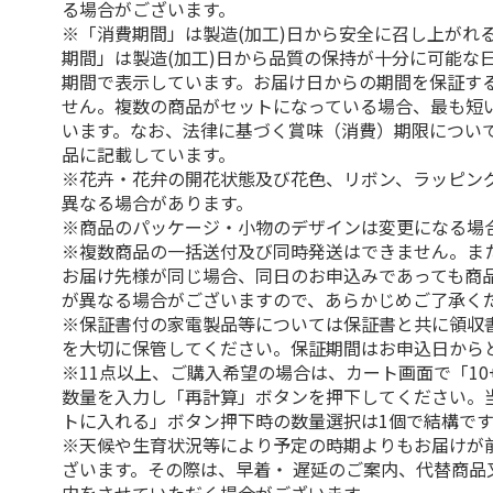
る場合がございます。
※「消費期間」は製造(加工)日から安全に召し上がれ
期間」は製造(加工)日から品質の保持が十分に可能な
期間で表示しています。お届け日からの期間を保証す
せん。複数の商品がセットになっている場合、最も短
います。なお、法律に基づく賞味（消費）期限につい
品に記載しています。
※花卉・花弁の開花状態及び花色、リボン、ラッピング
異なる場合があります。
※商品のパッケージ・小物のデザインは変更になる場
※複数商品の一括送付及び同時発送はできません。ま
お届け先様が同じ場合、同日のお申込みであっても商
が異なる場合がございますので、あらかじめご了承く
※保証書付の家電製品等については保証書と共に領収
を大切に保管してください。保証期間はお申込日から
※11点以上、ご購入希望の場合は、カート画面で「10
数量を入力し「再計算」ボタンを押下してください。
トに入れる」ボタン押下時の数量選択は1個で結構です
※天候や生育状況等により予定の時期よりもお届けが
ざいます。その際は、早着・ 遅延のご案内、代替商品