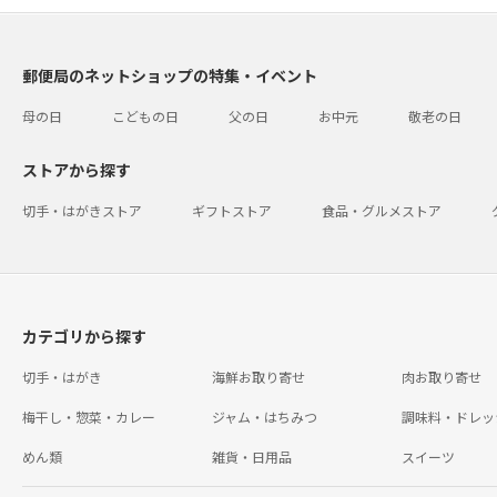
郵便局のネットショップの特集・イベント
母の日
こどもの日
父の日
お中元
敬老の日
ストアから探す
切手・はがきストア
ギフトストア
食品・グルメストア
カテゴリから探す
切手・はがき
海鮮お取り寄せ
肉お取り寄せ
梅干し・惣菜・カレー
ジャム・はちみつ
調味料・ドレッ
めん類
雑貨・日用品
スイーツ