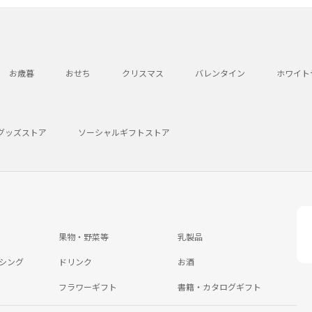
お歳暮
おせち
クリスマス
バレンタイン
ホワイト
グッズストア
ソーシャルギフトストア
果物・野菜等
乳製品
シング
ドリンク
お酒
フラワーギフト
書籍・カタログギフト