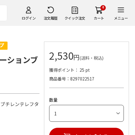
0
ログイン
注文履歴
クイック注文
カート
メニュー
2,530
円
ーションブ
(送料・税込)
獲得ポイント： 25 pt
商品番号
8297022517
数量
リブチレンテレフタ