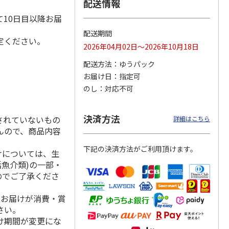
配送情報
10日目以降お届
配送期間
定ください。
 クッ
２０２６ ポムポム
〈ソロソロ〉パーフ
〈ソロソロ〉アクア
2026年04月02日～2026年10月18日
デーシ
プリン フェイスパ
ェクトＵＶジェル
シートマスクＲ・パ
ト
ウダー３個セット
２本
ーフェクトＵＶジェ
配送方法
ゆうパック
5.0
（1）
4.8
（12）
ルセ
4.4
…
（10）
お届け日
指定可
5,280円
3,980円
3,980円
のし
対応不可
(送料・税込)
(送料・税込)
(送料・税込)
決済方法
されていないもの
詳細はこちら
んので、商品内容
下記の決済方法がご利用頂けます。
けについては、生
活魚介類)の一部・
のでご了承くださ
、お届けが消費・賞
さい。
け期間が変更にな