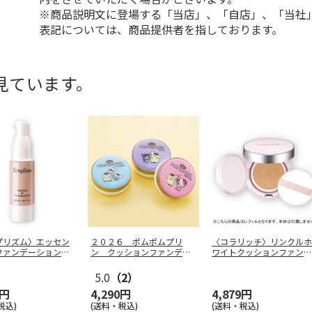
※商品説明文に登場する「当店」、「自店」、「当社
表記については、商品提供者を指しております。
見ています。
プリズム〉エッセン
２０２６ ポムポムプリ
〈コラリッチ〉リンクルホ
ファンデーション
ン クッションファンデー
ワイトクッションファンデ
ション３個セ
…
ーション
…
5.0
（2）
0円
4,290円
4,879円
税込)
(送料・税込)
(送料・税込)