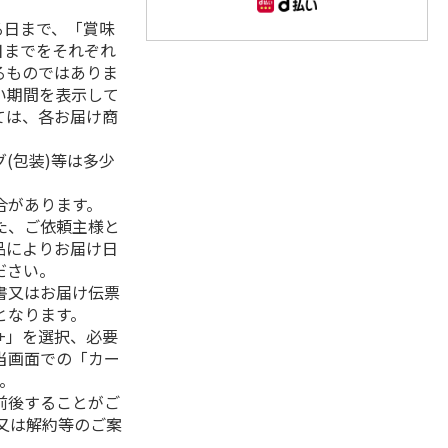
る日まで、「賞味
日までをそれぞれ
るものではありま
い期間を表示して
ては、各お届け商
(包装)等は多少
合があります。
た、ご依頼主様と
品によりお届け日
ださい。
書又はお届け伝票
となります。
+」を選択、必要
当画面での「カー
。
前後することがご
又は解約等のご案