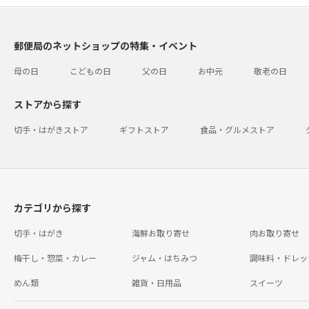
郵便局のネットショップの特集・イベント
母の日
こどもの日
父の日
お中元
敬老の日
ストアから探す
切手・はがきストア
ギフトストア
食品・グルメストア
カテゴリから探す
切手・はがき
海鮮お取り寄せ
肉お取り寄せ
梅干し・惣菜・カレー
ジャム・はちみつ
調味料・ドレッ
めん類
雑貨・日用品
スイーツ