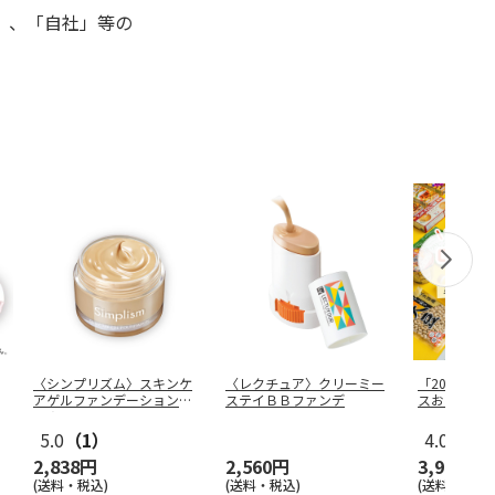
」、「自社」等の
〈シンプリズム〉スキンケ
〈レクチュア〉クリーミー
「20点以上
アゲルファンデーション
ステイＢＢファンデ
スおたすけ
ＴＡ
5.0
（1）
4.0
（18
2,838円
2,560円
3,980円
(送料・税込)
(送料・税込)
(送料・税込)