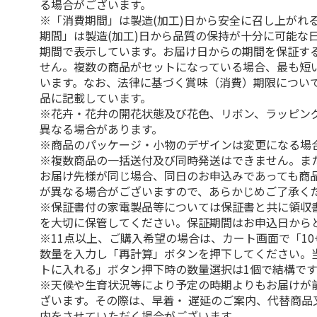
る場合がございます。
※「消費期間」は製造(加工)日から安全に召し上がれ
期間」は製造(加工)日から品質の保持が十分に可能な
期間で表示しています。お届け日からの期間を保証す
せん。複数の商品がセットになっている場合、最も短
います。なお、法律に基づく賞味（消費）期限につい
品に記載しています。
※花卉・花弁の開花状態及び花色、リボン、ラッピング
異なる場合があります。
※商品のパッケージ・小物のデザインは変更になる場
※複数商品の一括送付及び同時発送はできません。ま
お届け先様が同じ場合、同日のお申込みであっても商
が異なる場合がございますので、あらかじめご了承く
※保証書付の家電製品等については保証書と共に領収
を大切に保管してください。保証期間はお申込日から
※11点以上、ご購入希望の場合は、カート画面で「10
数量を入力し「再計算」ボタンを押下してください。
トに入れる」ボタン押下時の数量選択は1個で結構です
※天候や生育状況等により予定の時期よりもお届けが
ざいます。その際は、早着・ 遅延のご案内、代替商品
内をさせていただく場合がございます。