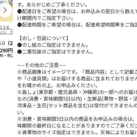
す。あらかじめご了承ください。
●配達日をご希望の場合は、お申込みの翌日から数えて
け期間内でご指定下さい。
●配達時間をご希望の場合は、配達希望時間帯をご指
０２６ ポムポム
ハローキティ スキ
〈ソロソロ〉パーフ
ハローキティ
リン クッション
ンクリーム３本セッ
ェクトＵＶジェル
ションファン
【のし・包装について】
ァンデーション３
ト
６本
ョン３個セッ
セ
5.0
…
（2）
5.0
（4）
4.8
（16）
●のし紙のご指定はできません。
,290円
2,670円
9,800円
4,290円
●二重包装のご指定はできません。
送料・税込)
(送料・税込)
(送料・税込)
(送料・税込)
----その他のご注意----
※商品画像はイメージです。「商品内容」として記載
や「小道具類」はお届けする商品に含まれておりませ
をお確かめの上、お申込みください。
※島しょ(東京都・鹿児島県・沖縄県)の一部へのお届
もの(消費・賞味期間5日以内)・生鮮品(果物・野菜・
冷凍品・生花(セット商品を含む)は受付ができません
い。
※消費・賞味期間5日以内の商品をお申込みの場合は
味期限の最終日になることがありますのでご了承くだ
※青果物のサイズ指定はできません。天候によりお届