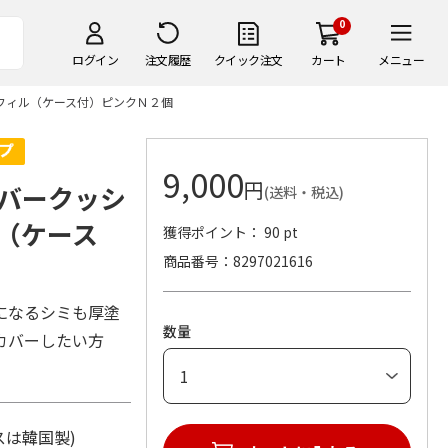
0
ログイン
注文履歴
クイック注文
カート
メニュー
フィル（ケース付）ピンクＮ２個
9,000
円
バークッシ
(送料・税込)
（ケース
獲得ポイント： 90 pt
商品番号
8297021616
になるシミも厚塗
数量
カバーしたい方
ースは韓国製)