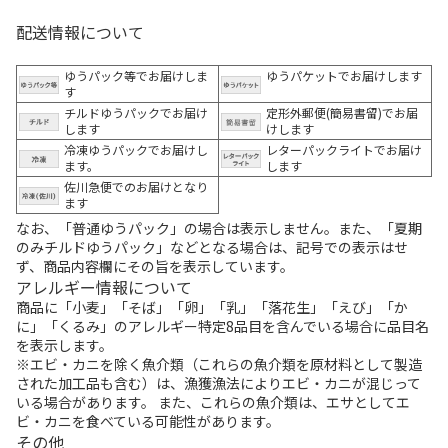
配送情報について
ゆうパック等でお届けしま
ゆうパケットでお届けします
す
チルドゆうパックでお届け
定形外郵便(簡易書留)でお届
します
けします
冷凍ゆうパックでお届けし
レターパックライトでお届け
ます。
します
佐川急便でのお届けとなり
ます
なお、「普通ゆうパック」の場合は表示しません。また、「夏期
のみチルドゆうパック」などとなる場合は、記号での表示はせ
ず、商品内容欄にその旨を表示しています。
アレルギー情報について
商品に「小麦」「そば」「卵」「乳」「落花生」「えび」「か
に」「くるみ」のアレルギー特定8品目を含んでいる場合に品目名
を表示します。
※エビ・カニを除く魚介類（これらの魚介類を原材料として製造
された加工品も含む）は、漁獲漁法によりエビ・カニが混じって
いる場合があります。 また、これらの魚介類は、エサとしてエ
ビ・カニを食べている可能性があります。
その他