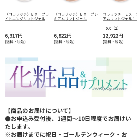
〈コラリッチ〉ＥＸ ブラ
〈コラリッチ〉ＥＸ プレ
コラリッチ ＥＸ 
イトニングリフトジェル
ミアムリフトジェル
アムリフトジェル１
＋ＥＸプレミアムリ
ェル ミニ（２０ｇ
5.0
（1）
ト
6,317円
6,822円
12,922円
(送料・税込)
(送料・税込)
(送料・税込)
【商品のお届けについて】
●お申込み受付後、1週間～10日程度でお届けい
たします。
※お届けまでに祝日・ゴールデンウィーク・お