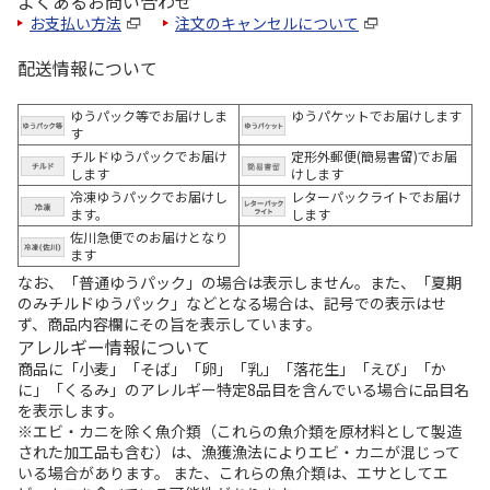
よくあるお問い合わせ
お支払い方法
注文のキャンセルについて
配送情報について
ゆうパック等でお届けしま
ゆうパケットでお届けします
す
チルドゆうパックでお届け
定形外郵便(簡易書留)でお届
します
けします
冷凍ゆうパックでお届けし
レターパックライトでお届け
ます。
します
佐川急便でのお届けとなり
ます
なお、「普通ゆうパック」の場合は表示しません。また、「夏期
のみチルドゆうパック」などとなる場合は、記号での表示はせ
ず、商品内容欄にその旨を表示しています。
アレルギー情報について
商品に「小麦」「そば」「卵」「乳」「落花生」「えび」「か
に」「くるみ」のアレルギー特定8品目を含んでいる場合に品目名
を表示します。
※エビ・カニを除く魚介類（これらの魚介類を原材料として製造
された加工品も含む）は、漁獲漁法によりエビ・カニが混じって
いる場合があります。 また、これらの魚介類は、エサとしてエ