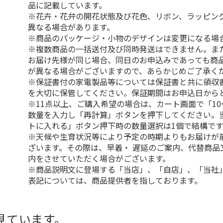
品に記載しています。
※花卉・花弁の開花状態及び花色、リボン、ラッピング
異なる場合があります。
※商品のパッケージ・小物のデザインは変更になる場
※複数商品の一括送付及び同時発送はできません。ま
お届け先様が同じ場合、同日のお申込みであっても商
が異なる場合がございますので、あらかじめご了承く
※保証書付の家電製品等については保証書と共に領収
を大切に保管してください。保証期間はお申込日から
※11点以上、ご購入希望の場合は、カート画面で「10
数量を入力し「再計算」ボタンを押下してください。
トに入れる」ボタン押下時の数量選択は1個で結構です
※天候や生育状況等により予定の時期よりもお届けが
ざいます。その際は、早着・ 遅延のご案内、代替商品
内をさせていただく場合がございます。
※商品説明文に登場する「当店」、「自店」、「当社
表記については、商品提供者を指しております。
見ています。