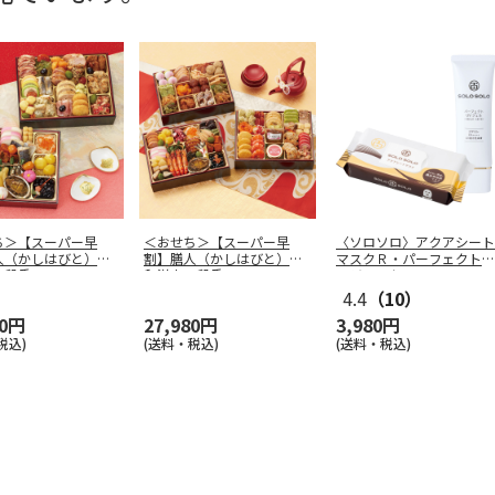
ち＞【スーパー早
＜おせち＞【スーパー早
〈ソロソロ〉アクアシート
人（かしはびと）
割】膳人（かしはびと）
マスクＲ・パーフェクトＵ
二段重
和洋中三段重
Ｖジェルセ
…
4.4
（10）
80円
27,980円
3,980円
税込)
(送料・税込)
(送料・税込)