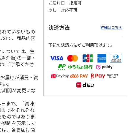
お届け日
指定可
のし
対応不可
決済方法
 クッ
２０２６ ポムポム
〈ソロソロ〉パーフ
〈ソロソロ〉アクア
詳細はこちら
されていないもの
デーシ
プリン フェイスパ
ェクトＵＶジェル
シートマスクＲ・パ
ト
ウダー３個セット
２本
ーフェクトＵＶジェ
んので、商品内容
5.0
（1）
4.8
（12）
ルセ
4.4
…
（10）
下記の決済方法がご利用頂けます。
5,280円
3,980円
3,980円
けについては、生
(送料・税込)
(送料・税込)
(送料・税込)
活魚介類)の一部・
のでご了承くださ
、お届けが消費・賞
さい。
け期間が変更にな
る日まで、「賞味
日までをそれぞれ
るものではありま
い期間を表示して
ては、各お届け商