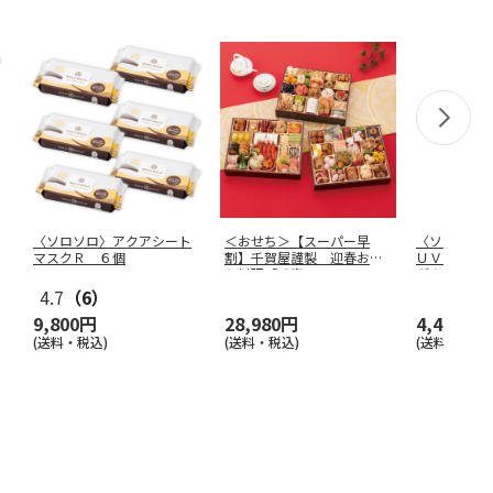
〈ソロソロ〉アクアシート
＜おせち＞【スーパー早
〈ソロソロ
マスクＲ ６個
割】千賀屋謹製 迎春おせ
ＵＶジェル
ち料理「千富
…
グクリアＩ
4.7
（6）
9,800円
28,980円
4,490円
(送料・税込)
(送料・税込)
(送料・税込)