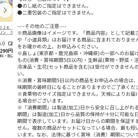
●のし紙のご指定はできません。
●二重包装のご指定はできません。
----その他のご注意----
０２６ ポムポム
ハローキティ スキ
〈ソロソロ〉パーフ
ハローキティ
※商品画像はイメージです。「商品内容」として記載
リン クッション
ンクリーム３本セッ
ェクトＵＶジェル
ションファン
ァンデーション３
ト
６本
ョン３個セッ
や「小道具類」はお届けする商品に含まれておりませ
セ
5.0
…
（2）
5.0
（4）
4.8
（16）
をお確かめの上、お申込みください。
,290円
2,670円
9,800円
4,290円
※島しょ(東京都・鹿児島県・沖縄県)の一部へのお届
送料・税込)
(送料・税込)
(送料・税込)
(送料・税込)
もの(消費・賞味期間5日以内)・生鮮品(果物・野菜・
冷凍品・生花(セット商品を含む)は受付ができません
い。
※消費・賞味期間5日以内の商品をお申込みの場合は
味期限の最終日になることがありますのでご了承くだ
※青果物のサイズ指定はできません。天候によりお届
る場合がございます。
※「消費期間」は製造(加工)日から安全に召し上がれ
期間」は製造(加工)日から品質の保持が十分に可能な
期間で表示しています。お届け日からの期間を保証す
せん。複数の商品がセットになっている場合、最も短
います。なお、法律に基づく賞味（消費）期限につい