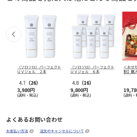
〈ソロソロ〉パーフェクト
〈ソロソロ〉パーフェクト
＜おせ
ＵＶジェル ２本
ＵＶジェル ６本
割】膳
和洋中
4.7
（26）
4.8
（16）
3,980円
9,800円
19,7
(送料・税込)
(送料・税込)
(送料・
よくあるお問い合わせ
お支払い方法
注文のキャンセルについて