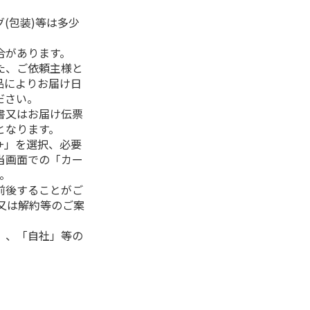
(包装)等は多少
合があります。
た、ご依頼主様と
品によりお届け日
ださい。
書又はお届け伝票
となります。
+」を選択、必要
当画面での「カー
。
前後することがご
又は解約等のご案
」、「自社」等の