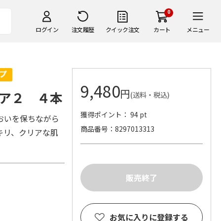
0
ログイン
注文履歴
クイック注文
カート
メニュー
9,480
円
ア２ ４本
(送料・税込)
獲得ポイント： 94 pt
おいを保ちながら
商品番号
8297013313
キリ、クリアな肌
お気に入りに登録する