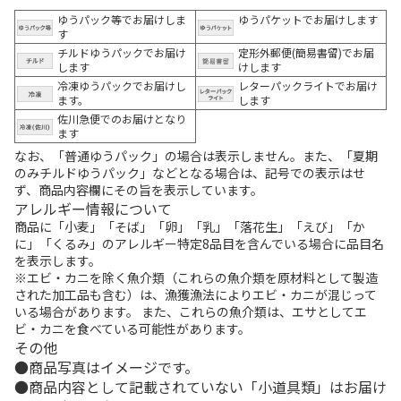
ゆうパック等でお届けしま
ゆうパケットでお届けします
す
チルドゆうパックでお届け
定形外郵便(簡易書留)でお届
します
けします
冷凍ゆうパックでお届けし
レターパックライトでお届け
ます。
します
佐川急便でのお届けとなり
ます
なお、「普通ゆうパック」の場合は表示しません。また、「夏期
のみチルドゆうパック」などとなる場合は、記号での表示はせ
ず、商品内容欄にその旨を表示しています。
アレルギー情報について
商品に「小麦」「そば」「卵」「乳」「落花生」「えび」「か
に」「くるみ」のアレルギー特定8品目を含んでいる場合に品目名
を表示します。
※エビ・カニを除く魚介類（これらの魚介類を原材料として製造
された加工品も含む）は、漁獲漁法によりエビ・カニが混じって
いる場合があります。 また、これらの魚介類は、エサとしてエ
ビ・カニを食べている可能性があります。
その他
商品写真はイメージです。
商品内容として記載されていない「小道具類」はお届け