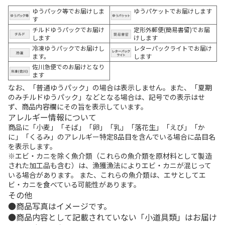
ゆうパック等でお届けしま
ゆうパケットでお届けします
す
チルドゆうパックでお届け
定形外郵便(簡易書留)でお届
します
けします
冷凍ゆうパックでお届けし
レターパックライトでお届け
ます。
します
佐川急便でのお届けとなり
ます
なお、「普通ゆうパック」の場合は表示しません。また、「夏期
のみチルドゆうパック」などとなる場合は、記号での表示はせ
ず、商品内容欄にその旨を表示しています。
アレルギー情報について
商品に「小麦」「そば」「卵」「乳」「落花生」「えび」「か
に」「くるみ」のアレルギー特定8品目を含んでいる場合に品目名
を表示します。
※エビ・カニを除く魚介類（これらの魚介類を原材料として製造
された加工品も含む）は、漁獲漁法によりエビ・カニが混じって
いる場合があります。 また、これらの魚介類は、エサとしてエ
ビ・カニを食べている可能性があります。
その他
商品写真はイメージです。
商品内容として記載されていない「小道具類」はお届け