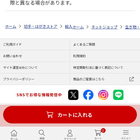
際と異なる場合があります。
ホーム
切手・はがきストア
絵入りはがき
夏限定 絵入りはがき
ホーム
ネットショップ
生き物・
ご利用ガイド
よくあるご質問
お問い合わせ
利用規約
サイト運営会社について
特定商取引法に基づく表記について
プライバシーポリシー
商品のご提案はこちら
SNSでお得な情報発信中
カートに入れる
Copyright (C) JAPAN POST Co.,Ltd. All Rights Reserved.
0