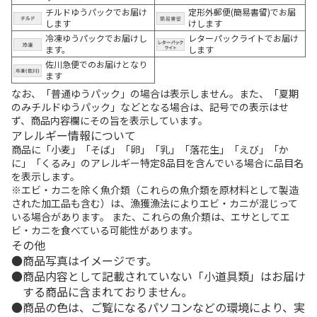
チルドゆうパックでお届け
定形外郵便(簡易書留)でお届
します
けします
冷凍ゆうパックでお届けし
レターパックライトでお届け
ます。
します
佐川急便でのお届けとなり
ます
なお、「普通ゆうパック」の場合は表示しません。また、「夏期
のみチルドゆうパック」などとなる場合は、記号での表示はせ
ず、商品内容欄にその旨を表示しています。
アレルギー情報について
商品に「小麦」「そば」「卵」「乳」「落花生」「えび」「か
に」「くるみ」のアレルギー特定8品目を含んでいる場合に品目名
を表示します。
※エビ・カニを除く魚介類（これらの魚介類を原材料として製造
された加工品も含む）は、漁獲漁法によりエビ・カニが混じって
いる場合があります。 また、これらの魚介類は、エサとしてエ
ビ・カニを食べている可能性があります。
その他
商品写真はイメージです。
商品内容として記載されていない「小道具類」はお届け
する商品に含まれておりません。
商品の色は、ご覧になるパソコンなどの環境により、実