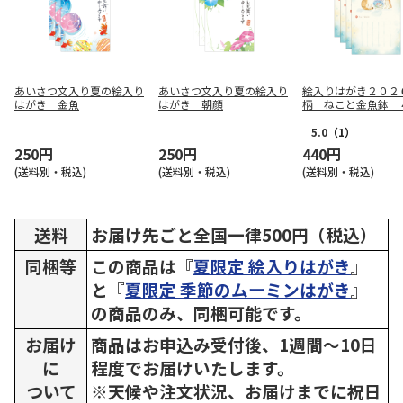
あいさつ文入り夏の絵入り
あいさつ文入り夏の絵入り
絵入りはがき２０２
はがき 金魚
はがき 朝顔
柄 ねこと金魚鉢 
ット
5.0
（1）
250円
250円
440円
(送料別・税込)
(送料別・税込)
(送料別・税込)
送料
お届け先ごと全国一律500円（税込）
同梱等
この商品は『
夏限定 絵入りはがき
』
と『
夏限定 季節のムーミンはがき
』
の商品のみ、同梱可能です。
お届け
商品はお申込み受付後、1週間～10日
に
程度でお届けいたします。
ついて
※天候や注文状況、お届けまでに祝日