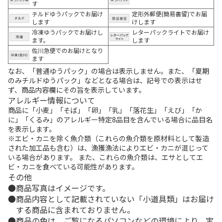
す
チルドゆうパックでお届け
定形外郵便(簡易書留)でお届
します
けします
冷凍ゆうパックでお届けし
レターパックライトでお届け
ます。
します
佐川急便でのお届けとなり
ます
なお、「普通ゆうパック」の場合は表示しません。また、「夏期
のみチルドゆうパック」などとなる場合は、記号での表示はせ
ず、商品内容欄にその旨を表示しています。
アレルギー情報について
商品に「小麦」「そば」「卵」「乳」「落花生」「えび」「か
に」「くるみ」のアレルギー特定8品目を含んでいる場合に品目名
を表示します。
※エビ・カニを除く魚介類（これらの魚介類を原材料として製造
された加工品も含む）は、漁獲漁法によりエビ・カニが混じって
いる場合があります。 また、これらの魚介類は、エサとしてエ
ビ・カニを食べている可能性があります。
その他
商品写真はイメージです。
商品内容として記載されていない「小道具類」はお届け
する商品に含まれておりません。
商品の色は、ご覧になるパソコンなどの環境により、実