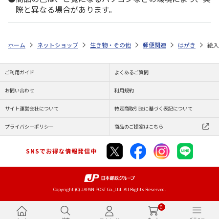
際と異なる場合があります。
ホーム
ネットショップ
生き物・その他
郵便関連
はがき
絵入
ご利用ガイド
よくあるご質問
お問い合わせ
利用規約
サイト運営会社について
特定商取引法に基づく表記について
プライバシーポリシー
商品のご提案はこちら
SNSでお得な情報発信中
Copyright (C) JAPAN POST Co.,Ltd. All Rights Reserved.
0