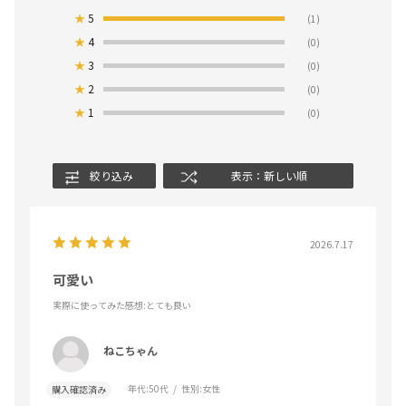
★
5
(1)
★
4
(0)
★
3
(0)
★
2
(0)
★
1
(0)
絞り込み
表示：新しい順
2026.7.17
可愛い
実際に使ってみた感想
:とても良い
ねこちゃん
年代:
50代
性別:
女性
購入確認済み