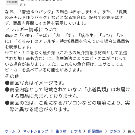
ます
なお、「普通ゆうパック」の場合は表示しません。また、「夏期
のみチルドゆうパック」などとなる場合は、記号での表示はせ
ず、商品内容欄にその旨を表示しています。
アレルギー情報について
商品に「小麦」「そば」「卵」「乳」「落花生」「えび」「か
に」「くるみ」のアレルギー特定8品目を含んでいる場合に品目名
を表示します。
※エビ・カニを除く魚介類（これらの魚介類を原材料として製造
された加工品も含む）は、漁獲漁法によりエビ・カニが混じって
いる場合があります。 また、これらの魚介類は、エサとしてエ
ビ・カニを食べている可能性があります。
その他
商品写真はイメージです。
商品内容として記載されていない「小道具類」はお届け
する商品に含まれておりません。
商品の色は、ご覧になるパソコンなどの環境により、実
際と異なる場合があります。
ホーム
ネットショップ
生き物・その他
郵便関連
はがき
絵入