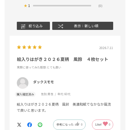
★
1
(0)
絞り込み
表示：新しい順
2026.7.11
絵入りはがき２０２６夏柄 風鈴 ４枚セット
実際に使ってみた感想
:とても良い
ダックスモモ
性別:
男性
年代:
60代
購入確認済み
絵入りはがき２０２６夏柄 風鈴 美濃和紙でなかなか風流
で良いと思います。
参考になった
0
Like!
0