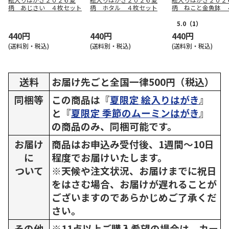
柄 あじさい ４枚セット
柄 ホタル ４枚セット
柄 ねこと金魚鉢 
ット
5.0
（1）
440円
440円
440円
(送料別・税込)
(送料別・税込)
(送料別・税込)
送料
お届け先ごと全国一律500円（税込）
同梱等
この商品は『
夏限定 絵入りはがき
』
と『
夏限定 季節のムーミンはがき
』
の商品のみ、同梱可能です。
お届け
商品はお申込み受付後、1週間～10日
に
程度でお届けいたします。
ついて
※天候や注文状況、お届けまでに祝日
をはさむ場合、お届けが遅れることが
ございますのであらかじめご了承くだ
さい。
その他
※11点以上ご購入希望の場合は、カー