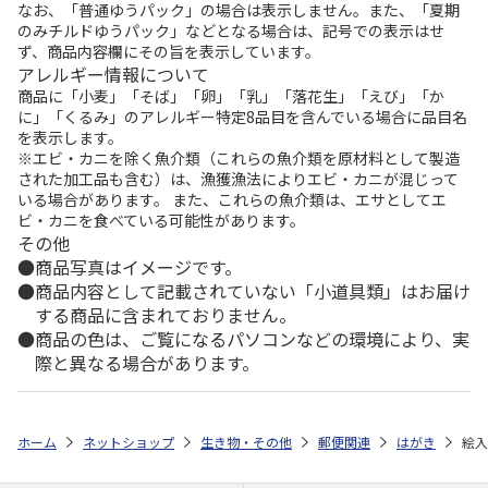
なお、「普通ゆうパック」の場合は表示しません。また、「夏期
のみチルドゆうパック」などとなる場合は、記号での表示はせ
ず、商品内容欄にその旨を表示しています。
アレルギー情報について
商品に「小麦」「そば」「卵」「乳」「落花生」「えび」「か
に」「くるみ」のアレルギー特定8品目を含んでいる場合に品目名
を表示します。
※エビ・カニを除く魚介類（これらの魚介類を原材料として製造
された加工品も含む）は、漁獲漁法によりエビ・カニが混じって
いる場合があります。 また、これらの魚介類は、エサとしてエ
ビ・カニを食べている可能性があります。
その他
商品写真はイメージです。
商品内容として記載されていない「小道具類」はお届け
する商品に含まれておりません。
商品の色は、ご覧になるパソコンなどの環境により、実
際と異なる場合があります。
ホーム
ネットショップ
生き物・その他
郵便関連
はがき
絵入