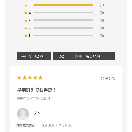
★
5
(1)
★
4
(0)
★
3
(0)
★
2
(0)
★
1
(0)
絞り込み
表示：新しい順
2026.7.23
早期割引でお得感！
実際に使ってみた感想
:良い
ジン
性別:
男性
年代:
60代
購入確認済み