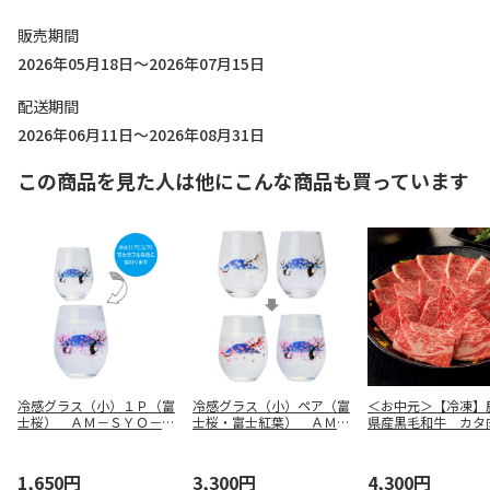
販売期間
2026年05月18日～2026年07月15日
配送期間
2026年06月11日～2026年08月31日
この商品を見た人は他にこんな商品も買っています
冷感グラス（小）１Ｐ（富
冷感グラス（小）ペア（富
＜お中元＞【冷凍】
士桜） ＡＭ－ＳＹＯ－２
士桜・富士紅葉） ＡＭ－
県産黒毛和牛 カタ
１
ＳＹＯ－２６
用（４２０ｇ）
1,650円
3,300円
4,300円