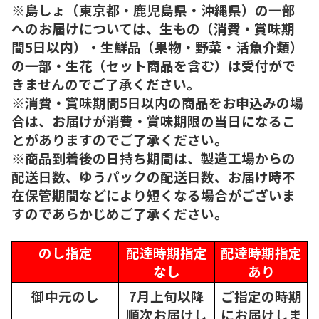
※島しょ（東京都・鹿児島県・沖縄県）の一部
へのお届けについては、生もの（消費・賞味期
間5日以内）・生鮮品（果物・野菜・活魚介類）
の一部・生花（セット商品を含む）は受付がで
きませんのでご了承ください。
※消費・賞味期間5日以内の商品をお申込みの場
合は、お届けが消費・賞味期限の当日になるこ
とがありますのでご了承ください。
※商品到着後の日持ち期間は、製造工場からの
配送日数、ゆうパックの配送日数、お届け時不
在保管期間などにより短くなる場合がございま
すのであらかじめご了承ください。
のし指定
配達時期指定
配達時期指定
なし
あり
御中元のし
7月上旬以降
ご指定の時期
順次
お届けし
にお届けしま