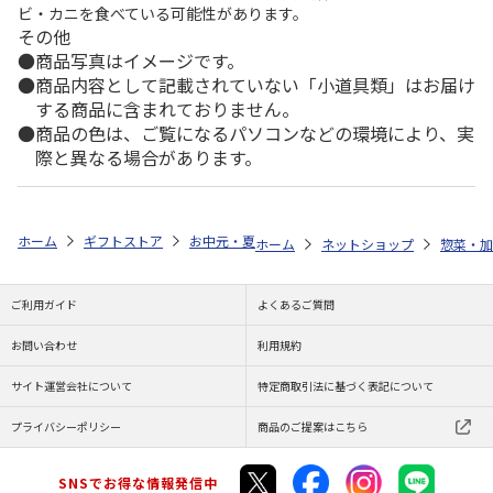
ビ・カニを食べている可能性があります。
その他
商品写真はイメージです。
商品内容として記載されていない「小道具類」はお届け
する商品に含まれておりません。
商品の色は、ご覧になるパソコンなどの環境により、実
際と異なる場合があります。
ホーム
ギフトストア
お中元・夏ギフト特集 2026
ゆうゆうギフト 
ホーム
ネットショップ
惣菜・加
ご利用ガイド
よくあるご質問
お問い合わせ
利用規約
サイト運営会社について
特定商取引法に基づく表記について
プライバシーポリシー
商品のご提案はこちら
SNSでお得な情報発信中