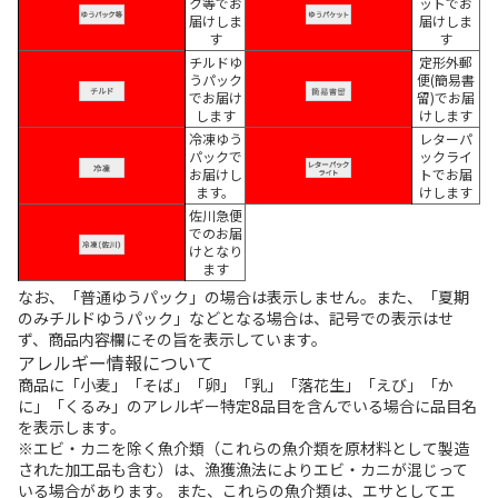
ク等でお
ットでお
届けしま
届けしま
す
す
チルドゆ
定形外郵
うパック
便(簡易書
でお届け
留)でお届
します
けします
冷凍ゆう
レターパ
パックで
ックライ
お届けし
トでお届
ます。
けします
佐川急便
でのお届
けとなり
ます
なお、「普通ゆうパック」の場合は表示しません。また、「夏期
のみチルドゆうパック」などとなる場合は、記号での表示はせ
ず、商品内容欄にその旨を表示しています。
アレルギー情報について
商品に「小麦」「そば」「卵」「乳」「落花生」「えび」「か
に」「くるみ」のアレルギー特定8品目を含んでいる場合に品目名
を表示します。
※エビ・カニを除く魚介類（これらの魚介類を原材料として製造
された加工品も含む）は、漁獲漁法によりエビ・カニが混じって
いる場合があります。 また、これらの魚介類は、エサとしてエ