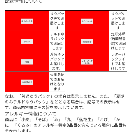
配送情報について
ゆうパッ
ゆうパケ
ク等でお
ットでお
届けしま
届けしま
す
す
チルドゆ
定形外郵
うパック
便(簡易書
でお届け
留)でお届
します
けします
冷凍ゆう
レターパ
パックで
ックライ
お届けし
トでお届
ます。
けします
佐川急便
でのお届
けとなり
ます
なお、「普通ゆうパック」の場合は表示しません。また、「夏期
のみチルドゆうパック」などとなる場合は、記号での表示はせ
ず、商品内容欄にその旨を表示しています。
アレルギー情報について
商品に「小麦」「そば」「卵」「乳」「落花生」「えび」「か
に」「くるみ」のアレルギー特定8品目を含んでいる場合に品目名
を表示します。