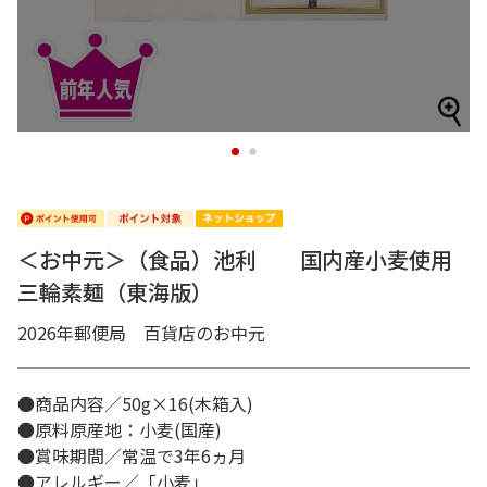
1
2
＜お中元＞（食品）池利 国内産小麦使用
三輪素麺（東海版）
2026年郵便局 百貨店のお中元
●商品内容／50g×16(木箱入)
●原料原産地：小麦(国産)
●賞味期間／常温で3年6ヵ月
●アレルギー／「小麦」