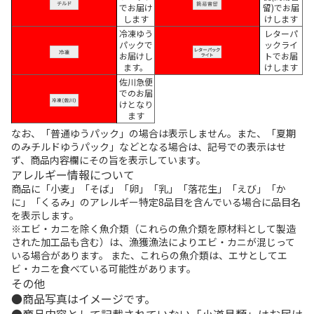
でお届け
留)でお届
します
けします
冷凍ゆう
レターパ
パックで
ックライ
お届けし
トでお届
ます。
けします
佐川急便
でのお届
けとなり
ます
なお、「普通ゆうパック」の場合は表示しません。また、「夏期
のみチルドゆうパック」などとなる場合は、記号での表示はせ
ず、商品内容欄にその旨を表示しています。
アレルギー情報について
商品に「小麦」「そば」「卵」「乳」「落花生」「えび」「か
に」「くるみ」のアレルギー特定8品目を含んでいる場合に品目名
を表示します。
※エビ・カニを除く魚介類（これらの魚介類を原材料として製造
された加工品も含む）は、漁獲漁法によりエビ・カニが混じって
いる場合があります。 また、これらの魚介類は、エサとしてエ
ビ・カニを食べている可能性があります。
その他
商品写真はイメージです。