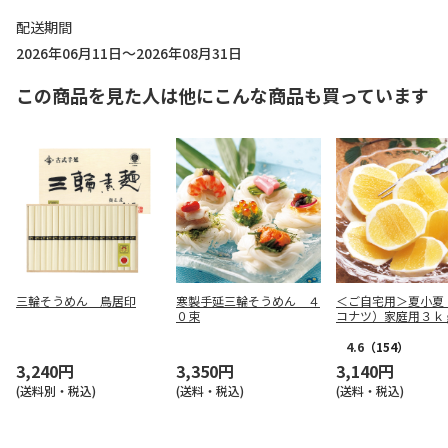
配送期間
2026年06月11日～2026年08月31日
この商品を見た人は他にこんな商品も買っています
三輪そうめん 鳥居印
寒製手延三輪そうめん ４
＜ご自宅用＞夏小夏
０束
コナツ）家庭用３ｋ
4.6
（154）
3,240円
3,350円
3,140円
(送料別・税込)
(送料・税込)
(送料・税込)