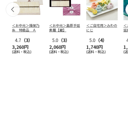
＜お中元＞揖保乃
＜お中元＞島原手延
＜ご自宅用＞みわの
＜
糸 特級品 Ａ
素麺【蔵】
にじ
延
麺
4.7
（3）
5.0
（3）
5.0
（4）
3,260円
2,060円
1,740円
1
(送料・税込)
(送料・税込)
(送料・税込)
(