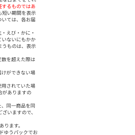
証するものではあ
も短い期間を表示
ついては、各お届
生・えび・かに・
ていないにもかか
まうものは、表示
定数を超えた際は
。
届けができない場
使用されていた場
合がありますの
た、同一商品を同
ございますので、
があります。
ルドゆうパックでお