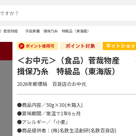
品）菅哉物産 手延素麺 揖保乃糸 特級品（東海版）
＜お中元＞（食品）菅哉物産
揖保乃糸 特級品（東海版）
2026年郵便局 百貨店のお中元
●商品内容／50g×30(木箱入)
●賞味期間／常温で1年6ヵ月
●アレルギー／「小麦」
●商品提供者：(株)名鉄生活創研(名鉄百貨店)