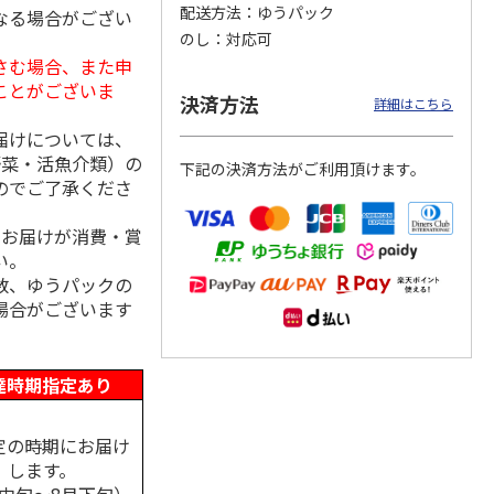
配送方法
ゆうパック
なる場合がござい
のし
対応可
さむ場合、また申
ことがございま
島原手
国産熟成 おいしい
＜お中元＞三輪素
三輪素麺 正倉院文
決済方法
詳細はこちら
【古
三輪そうめん 光射
麺 誉 Ｂ
様パッケージ細麺
す
白髭
届けについては、
5.0
（1）
4.0
（1）
野菜・活魚介類）の
下記の決済方法がご利用頂けます。
3,240円
2,950円
4,200円
のでご了承くださ
(送料・税込)
(送料・税込)
(送料・税込)
、お届けが消費・賞
い。
数、ゆうパックの
場合がございます
達時期指定あり
定の時期にお届け
します。