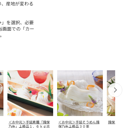
り、産地が変わる
+」を選択、必要
当画面での「カー
。
＜お中元＞手延素麺「揖保
＜お中元＞手延そうめん揖
揖保乃糸 
乃糸」上級品１．６ｋｇ古
保乃糸上級品３０束