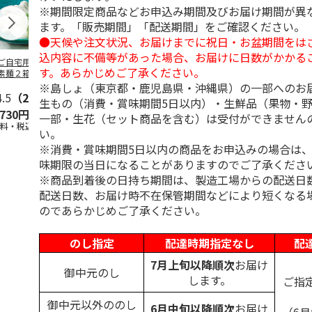
※期間限定商品などお申込み期間及びお届け期間が異
ます。「販売期間」「配送期間」をご確認ください。
●天候や注文状況、お届けまでに祝日・お盆期間をは
込内容に不備等があった場合、お届けに日数がかかる
ご自宅用＞島原手
＜お中元＞島原手延
＜お中元＞お徳用
＜ご自宅用＞
す。あらかじめご了承ください。
素麺２箱・黒ごま
素麺３ｋｇ【古（ひ
「国産小麦」小豆島
延素麺２ｋｇ
１箱詰合せ
ね）】
手延べ素麺
（ひね）】
※島しょ（東京都・鹿児島県・沖縄県）の一部へのお
4.5
（2）
5.0
（2）
5.0
（1）
4.5
（2）
生もの（消費・賞味期間5日以内）・生鮮品（果物・
,730円
3,980円
2,700円
2,940円
一部・生花（セット商品を含む）は受付ができません
送料・税込)
(送料・税込)
(送料・税込)
(送料・税込)
い。
※消費・賞味期間5日以内の商品をお申込みの場合は
味期限の当日になることがありますのでご了承くださ
※商品到着後の日持ち期間は、製造工場からの配送日
配送日数、お届け時不在保管期間などにより短くなる
のであらかじめご了承ください。
のし指定
配達時期指定なし
配
7月上旬以降順次
お届け
御中元のし
します。
ご指
御中元以外ののし
6月中旬以降順次
お届け