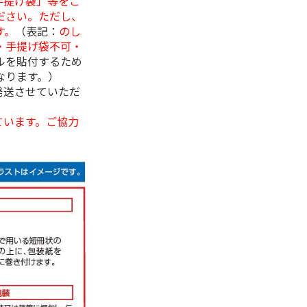
手提げ袋」等をご
ださい。ただし、
す。
（表記：
のし
・手提げ袋不可・
ルを貼付するため
なります。）
発送させていただ
ています。ご協力