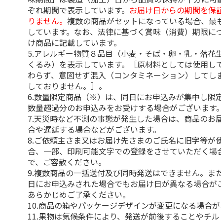
ぞれ期間で表示しています。
お届け日からの期間を保
りません。
複数の商品がセットになっている場合、最
しています。なお、法律に基づく賞味（消費）期限に
け商品に記載しています。
5.アレルギー物質８品目（小麦・そば・卵・乳・落花
くるみ）を表示しています。［原材料としては使用し
わらず、意図せず混入（コンタミネーション）してし
しておりません。］。
6.数量限定商品（※）は、同日にお申込みが集中し限
数量超過分のお申込みをお受けする場合がございます
7.天災時など不測の事態が発生した場合は、商品のお
合や遅延する場合などがございます。
8.ご依頼主さま又はお届け先さまのご氏名に旧字等が
合、一部、印刷可能文字での登録をさせていただく場
で、ご容赦ください。
9.複数商品の一括送付及び同時発送はできません。ま
日にお申込みされた場合でもお届け日が異なる場合が
あらかじめご了承ください。
10.商品の箱やパッケージデザインが変更になる場合
11.果物は気候条件により、発送が前後することやチ