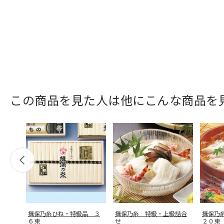
この商品を見た人は他にこんな商品を
揖保乃糸ひね・特級品 ３
揖保乃糸 特級・上級詰合
揖保乃
６束
せ
２０束