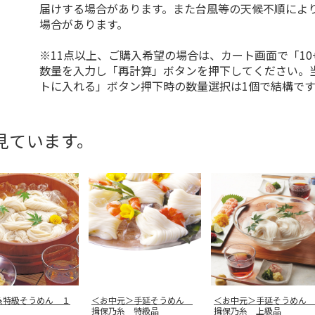
届けする場合があります。また台風等の天候不順によ
場合があります。
※11点以上、ご購入希望の場合は、カート画面で「10
数量を入力し「再計算」ボタンを押下してください。
トに入れる」ボタン押下時の数量選択は1個で結構です
見ています。
糸特級そうめん １
＜お中元＞手延そうめん
＜お中元＞手延そうめん
揖保乃糸 特級品
揖保乃糸 上級品