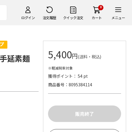
0
ログイン
注文履歴
クイック注文
カート
メニュー
5,400
円
 手延素麺
(送料・税込)
※軽減税率対象
獲得ポイント： 54 pt
商品番号
8095384114