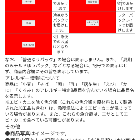
でお届け
留)でお届
します
けします
冷凍ゆう
レターパ
パックで
ックライ
お届けし
トでお届
ます。
けします
佐川急便
でのお届
けとなり
ます
なお、「普通ゆうパック」の場合は表示しません。また、「夏期
のみチルドゆうパック」などとなる場合は、記号での表示はせ
ず、商品内容欄にその旨を表示しています。
アレルギー情報について
商品に「小麦」「そば」「卵」「乳」「落花生」「えび」「か
に」「くるみ」のアレルギー特定8品目を含んでいる場合に品目名
を表示します。
※エビ・カニを除く魚介類（これらの魚介類を原材料として製造
された加工品も含む）は、漁獲漁法によりエビ・カニが混じって
いる場合があります。 また、これらの魚介類は、エサとしてエ
ビ・カニを食べている可能性があります。
その他
商品写真はイメージです。