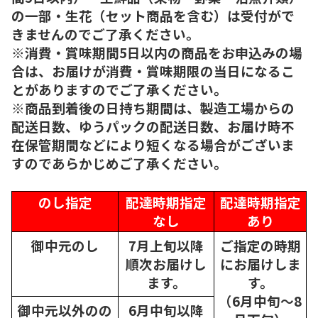
の一部・生花（セット商品を含む）は受付がで
きませんのでご了承ください。
※消費・賞味期間5日以内の商品をお申込みの場
合は、お届けが消費・賞味期限の当日になるこ
とがありますのでご了承ください。
※商品到着後の日持ち期間は、製造工場からの
配送日数、ゆうパックの配送日数、お届け時不
在保管期間などにより短くなる場合がございま
すのであらかじめご了承ください。
のし指定
配達時期指定
配達時期指定
なし
あり
御中元のし
7月上旬以降
ご指定の時期
順次
お届けし
にお届けしま
ます。
す。
（6月中旬～8
御中元以外のの
6月中旬以降