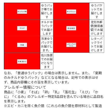
ゆうパッ
ゆうパケ
ク等でお
ットでお
届けしま
届けしま
す
す
チルドゆ
定形外郵
うパック
便(簡易書
でお届け
留)でお届
します
けします
冷凍ゆう
レターパ
パックで
ックライ
お届けし
トでお届
ます。
けします
佐川急便
でのお届
けとなり
ます
なお、「普通ゆうパック」の場合は表示しません。また、「夏期
のみチルドゆうパック」などとなる場合は、記号での表示はせ
ず、商品内容欄にその旨を表示しています。
アレルギー情報について
商品に「小麦」「そば」「卵」「乳」「落花生」「えび」「か
に」「くるみ」のアレルギー特定8品目を含んでいる場合に品目名
を表示します。
※エビ・カニを除く魚介類（これらの魚介類を原材料として製造