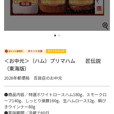
1
2
＜お中元＞（ハム）プリマハム 匠伝説
（東海版）
2026年郵便局 百貨店のお中元
●商品内容／特選ホワイトロースハム180g、スモークロ
ーフ140g、しっとり焼豚160g、生ハムロース32g、絹び
きウインナー80g
●賞味期間／冷蔵で60日