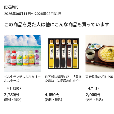
配送期間
2026年06月11日～2026年08月31日
この商品を見た人は他にこんな商品も買っています
＜お中元＞新つぶらなオー
日下部味噌醤油店 「渾身
天野醤油のざる中華
ルスターズ
の醤油」と健康志向オイル
５本セット【弔事用】
4.8
（191）
4.7
（3）
3,780円
4,650円
2,000円
(送料・税込)
(送料・税込)
(送料・税込)