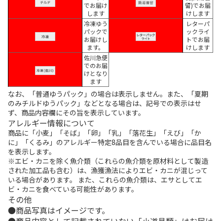
でお届け
留)でお届
します
けします
冷凍ゆう
レターパ
パックで
ックライ
お届けし
トでお届
ます。
けします
佐川急便
でのお届
けとなり
ます
なお、「普通ゆうパック」の場合は表示しません。また、「夏期
のみチルドゆうパック」などとなる場合は、記号での表示はせ
ず、商品内容欄にその旨を表示しています。
アレルギー情報について
商品に「小麦」「そば」「卵」「乳」「落花生」「えび」「か
に」「くるみ」のアレルギー特定8品目を含んでいる場合に品目名
を表示します。
※エビ・カニを除く魚介類（これらの魚介類を原材料として製造
された加工品も含む）は、漁獲漁法によりエビ・カニが混じって
いる場合があります。 また、これらの魚介類は、エサとしてエ
ビ・カニを食べている可能性があります。
その他
商品写真はイメージです。