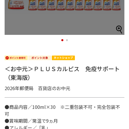
1
2
＜お中元＞ＰＬＵＳカルピス 免疫サポート
（東海版）
2026年郵便局 百貨店のお中元
●商品内容／100ml×30 ※二重包装不可・完全包装不
可
●賞味期間／常温で9ヵ月
●アレルギー／「乳」