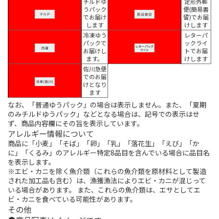
チルドゆ
定形外郵
うパック
便(簡易書
でお届け
留)でお届
します
けします
冷凍ゆう
レターパ
パックで
ックライ
お届けし
トでお届
ます。
けします
佐川急便
でのお届
けとなり
ます
なお、「普通ゆうパック」の場合は表示しません。また、「夏期
のみチルドゆうパック」などとなる場合は、記号での表示はせ
ず、商品内容欄にその旨を表示しています。
アレルギー情報について
商品に「小麦」「そば」「卵」「乳」「落花生」「えび」「か
に」「くるみ」のアレルギー特定8品目を含んでいる場合に品目名
を表示します。
※エビ・カニを除く魚介類（これらの魚介類を原材料として製造
された加工品も含む）は、漁獲漁法によりエビ・カニが混じって
いる場合があります。 また、これらの魚介類は、エサとしてエ
ビ・カニを食べている可能性があります。
その他