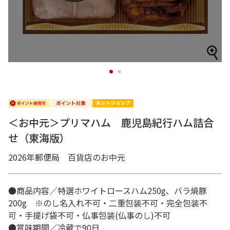
1
2
＜お中元＞プリマハム 鹿児島紀行ハム詰合
せ（東海版）
2026年郵便局 百貨店のお中元
●商品内容／特選ホワイトロースハム250g、バラ焼豚
200g ※のし名入れ不可・二重包装不可・完全包装不
可・手提げ袋不可・仏事包装(仏事のし)不可
●賞味期間／冷蔵で90日