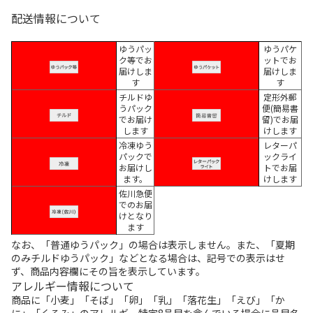
配送情報について
ゆうパッ
ゆうパケ
ク等でお
ットでお
届けしま
届けしま
す
す
チルドゆ
定形外郵
うパック
便(簡易書
でお届け
留)でお届
します
けします
冷凍ゆう
レターパ
パックで
ックライ
お届けし
トでお届
ます。
けします
佐川急便
でのお届
けとなり
ます
なお、「普通ゆうパック」の場合は表示しません。また、「夏期
のみチルドゆうパック」などとなる場合は、記号での表示はせ
ず、商品内容欄にその旨を表示しています。
アレルギー情報について
商品に「小麦」「そば」「卵」「乳」「落花生」「えび」「か