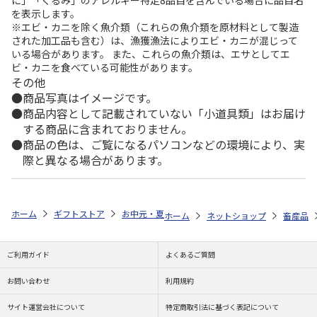
に」「くるみ」のアレルギー特定8品目を含んでいる場合に品目名
を表示します。
※エビ・カニを除く魚介類（これらの魚介類を原材料として製造
された加工品も含む）は、漁獲漁法によりエビ・カニが混じって
いる場合があります。 また、これらの魚介類は、エサとしてエ
ビ・カニを食べている可能性があります。
その他
商品写真はイメージです。
商品内容として記載されていない「小道具類」はお届け
する商品に含まれておりません。
商品の色は、ご覧になるパソコンなどの環境により、実
際と異なる場合があります。
ホーム
ギフトストア
お中元・夏ギフト特集 2026
ゆうゆうギフト 
ホーム
ネットショップ
畜産品
ご利用ガイド
よくあるご質問
お問い合わせ
利用規約
サイト運営会社について
特定商取引法に基づく表記について