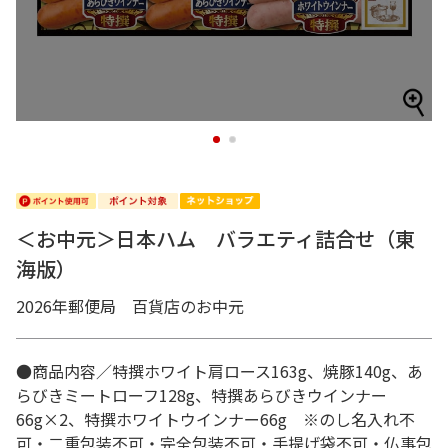
1
2
＜お中元＞日本ハム バラエティ詰合せ（東
海版）
2026年郵便局 百貨店のお中元
●商品内容／特撰ホワイト肩ロース163g、焼豚140g、あ
らびきミートローフ128g、特撰あらびきウインナー
66g×2、特撰ホワイトウインナー66g ※のし名入れ不
可・二重包装不可・完全包装不可・手提げ袋不可・仏事包