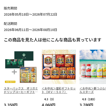
販売期間
2026年05月18日～2026年07月22日
配送期間
2026年06月11日～2026年08月10日
この商品を見た人は他にこんな商品も買っています
スターバックス オリガミ
＜お中元＞煌彩ギフトセッ
＜お中元＞新つぶら
ドリップコーヒーギフト＋
ト（ＭＶ－５０７）
ルスターズ
フェアリーガーデンベイク
ドスイーツ【慶事用】
4.3
（3）
4.8
（183）
3,350円
4,060円
3,780円