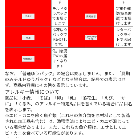
す
す
チルドゆ
定形外郵
うパック
便(簡易書
でお届け
留)でお届
します
けします
冷凍ゆう
レターパ
パックで
ックライ
お届けし
トでお届
ます。
けします
佐川急便
でのお届
けとなり
ます
なお、「普通ゆうパック」の場合は表示しません。また、「夏期
のみチルドゆうパック」などとなる場合は、記号での表示はせ
ず、商品内容欄にその旨を表示しています。
アレルギー情報について
商品に「小麦」「そば」「卵」「乳」「落花生」「えび」「か
に」「くるみ」のアレルギー特定8品目を含んでいる場合に品目名
を表示します。
※エビ・カニを除く魚介類（これらの魚介類を原材料として製造
された加工品も含む）は、漁獲漁法によりエビ・カニが混じって
いる場合があります。 また、これらの魚介類は、エサとしてエ
ビ・カニを食べている可能性があります。