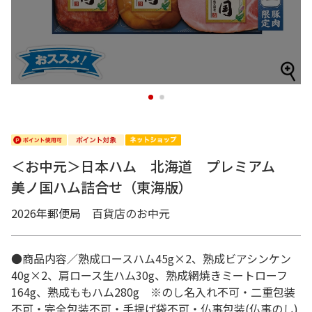
1
2
＜お中元＞日本ハム 北海道 プレミアム
美ノ国ハム詰合せ（東海版）
2026年郵便局 百貨店のお中元
●商品内容／熟成ロースハム45g×2、熟成ビアシンケン
40g×2、肩ロース生ハム30g、熟成網焼きミートローフ
164g、熟成ももハム280g ※のし名入れ不可・二重包装
不可・完全包装不可・手提げ袋不可・仏事包装(仏事のし)