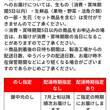
へのお届けについては、生もの（消費・賞味期
間5日以内）・生鮮品（果物・野菜・活魚介類）
の一部・生花（セット商品を含む）は受付がで
きませんのでご了承ください。
※消費・賞味期間5日以内の商品をお申込みの場
合は、お届けが消費・賞味期限の当日になるこ
とがありますのでご了承ください。
※商品到着後の日持ち期間は、製造工場からの
配送日数、ゆうパックの配送日数、お届け時不
在保管期間などにより短くなる場合がございま
すのであらかじめご了承ください。
のし指定
配達時期指定
配達時期指定
なし
あり
御中元のし
7月上旬以降
ご指定の時期
順次
お届けし
にお届けしま
ます。
す。