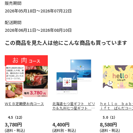
販売期間
2026年05月18日～2026年07月22日
配送期間
2026年06月11日～2026年08月10日
この商品を見た人は他にこんな商品も買っています
ＷＥＢ定期便お肉コース
北海道七つ星ギフト ピリ
ｈｅｌｌｏ ｂａｂ
カ＆九州七つ星ギフト ひ
ｉｆｔ ぱんだコー
なた
－Ｇｉｆｔ）【慶事
4.5
（12）
5.0
（1）
3,780円
4,400円
8,580円
(送料・税込)
(送料別・税込)
(送料・税込)