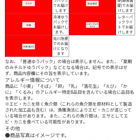
うパック
便(簡易書
でお届け
留)でお届
します
けします
冷凍ゆう
レターパ
パックで
ックライ
お届けし
トでお届
ます。
けします
佐川急便
でのお届
けとなり
ます
なお、「普通ゆうパック」の場合は表示しません。また、「夏期
のみチルドゆうパック」などとなる場合は、記号での表示はせ
ず、商品内容欄にその旨を表示しています。
アレルギー情報について
商品に「小麦」「そば」「卵」「乳」「落花生」「えび」「か
に」「くるみ」のアレルギー特定8品目を含んでいる場合に品目名
を表示します。
※エビ・カニを除く魚介類（これらの魚介類を原材料として製造
された加工品も含む）は、漁獲漁法によりエビ・カニが混じって
いる場合があります。 また、これらの魚介類は、エサとしてエ
ビ・カニを食べている可能性があります。
その他
商品写真はイメージです。