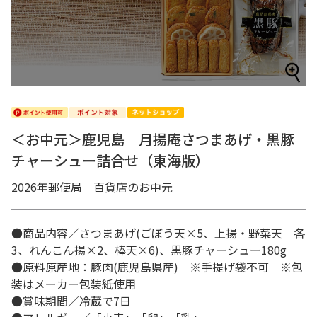
＜お中元＞鹿児島 月揚庵さつまあげ・黒豚
チャーシュー詰合せ（東海版）
2026年郵便局 百貨店のお中元
●商品内容／さつまあげ(ごぼう天×5、上揚・野菜天 各
3、れんこん揚×2、棒天×6)、黒豚チャーシュー180g
●原料原産地：豚肉(鹿児島県産) ※手提げ袋不可 ※包
装はメーカー包装紙使用
●賞味期間／冷蔵で7日