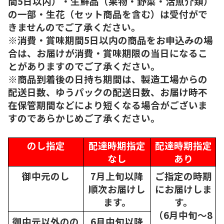
間5日以内）・生鮮品（果物・野菜・活魚介類）
の一部・生花（セット商品を含む）は受付がで
きませんのでご了承ください。
※消費・賞味期間5日以内の商品をお申込みの場
合は、お届けが消費・賞味期限の当日になるこ
とがありますのでご了承ください。
※商品到着後の日持ち期間は、製造工場からの
配送日数、ゆうパックの配送日数、お届け時不
在保管期間などにより短くなる場合がございま
すのであらかじめご了承ください。
のし指定
配達時期指定
配達時期指定
なし
あり
御中元のし
7月上旬以降
ご指定の時期
順次
お届けし
にお届けしま
ます。
す。
（6月中旬～8
御中元以外のの
6月中旬以降