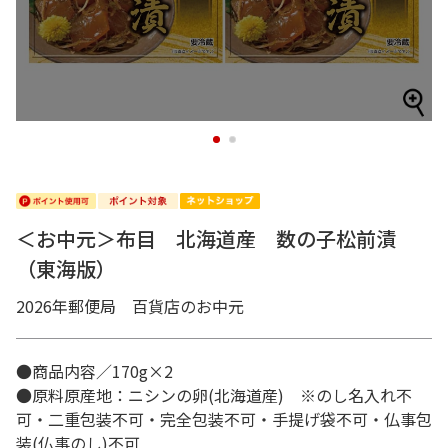
1
2
＜お中元＞布目 北海道産 数の子松前漬
（東海版）
2026年郵便局 百貨店のお中元
●商品内容／170g×2
●原料原産地：ニシンの卵(北海道産) ※のし名入れ不
可・二重包装不可・完全包装不可・手提げ袋不可・仏事包
装(仏事のし)不可