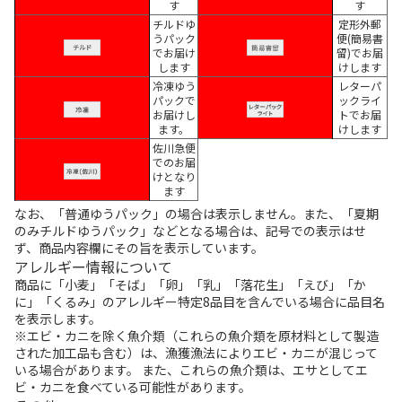
す
す
チルドゆ
定形外郵
うパック
便(簡易書
でお届け
留)でお届
します
けします
冷凍ゆう
レターパ
パックで
ックライ
お届けし
トでお届
ます。
けします
佐川急便
でのお届
けとなり
ます
なお、「普通ゆうパック」の場合は表示しません。また、「夏期
のみチルドゆうパック」などとなる場合は、記号での表示はせ
ず、商品内容欄にその旨を表示しています。
アレルギー情報について
商品に「小麦」「そば」「卵」「乳」「落花生」「えび」「か
に」「くるみ」のアレルギー特定8品目を含んでいる場合に品目名
を表示します。
※エビ・カニを除く魚介類（これらの魚介類を原材料として製造
された加工品も含む）は、漁獲漁法によりエビ・カニが混じって
いる場合があります。 また、これらの魚介類は、エサとしてエ
ビ・カニを食べている可能性があります。