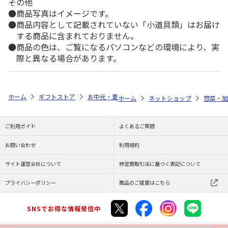
その他
商品写真はイメージです。
商品内容として記載されていない「小道具類」はお届け
する商品に含まれておりません。
商品の色は、ご覧になるパソコンなどの環境により、実
際と異なる場合があります。
ホーム
ギフトストア
お中元・夏ギフト特集 2026
ゆうゆうギフト 
ホーム
ネットショップ
惣菜・加
ご利用ガイド
よくあるご質問
お問い合わせ
利用規約
サイト運営会社について
特定商取引法に基づく表記について
プライバシーポリシー
商品のご提案はこちら
SNSでお得な情報発信中