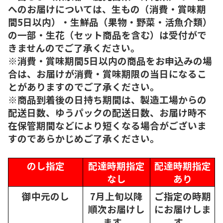
へのお届けについては、生もの（消費・賞味期
間5日以内）・生鮮品（果物・野菜・活魚介類）
の一部・生花（セット商品を含む）は受付がで
きませんのでご了承ください。
※消費・賞味期間5日以内の商品をお申込みの場
合は、お届けが消費・賞味期限の当日になるこ
とがありますのでご了承ください。
※商品到着後の日持ち期間は、製造工場からの
配送日数、ゆうパックの配送日数、お届け時不
在保管期間などにより短くなる場合がございま
すのであらかじめご了承ください。
のし指定
配達時期指定
配達時期指定
なし
あり
御中元のし
7月上旬以降
ご指定の時期
順次
お届けし
にお届けしま
ます。
す。