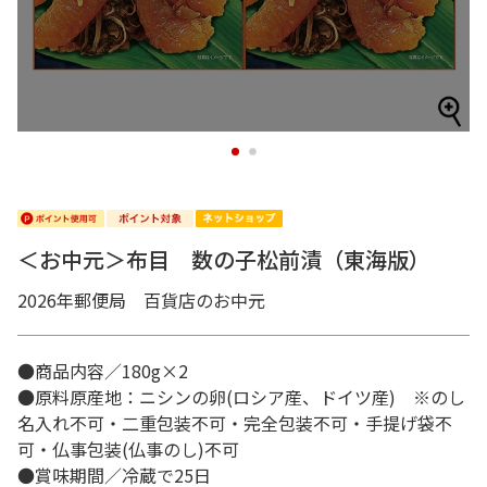
1
2
＜お中元＞布目 数の子松前漬（東海版）
2026年郵便局 百貨店のお中元
●商品内容／180g×2
●原料原産地：ニシンの卵(ロシア産、ドイツ産) ※のし
名入れ不可・二重包装不可・完全包装不可・手提げ袋不
可・仏事包装(仏事のし)不可
●賞味期間／冷蔵で25日