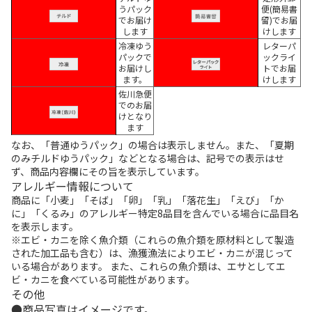
うパック
便(簡易書
でお届け
留)でお届
します
けします
冷凍ゆう
レターパ
パックで
ックライ
お届けし
トでお届
ます。
けします
佐川急便
でのお届
けとなり
ます
なお、「普通ゆうパック」の場合は表示しません。また、「夏期
のみチルドゆうパック」などとなる場合は、記号での表示はせ
ず、商品内容欄にその旨を表示しています。
アレルギー情報について
商品に「小麦」「そば」「卵」「乳」「落花生」「えび」「か
に」「くるみ」のアレルギー特定8品目を含んでいる場合に品目名
を表示します。
※エビ・カニを除く魚介類（これらの魚介類を原材料として製造
された加工品も含む）は、漁獲漁法によりエビ・カニが混じって
いる場合があります。 また、これらの魚介類は、エサとしてエ
ビ・カニを食べている可能性があります。
その他
商品写真はイメージです。