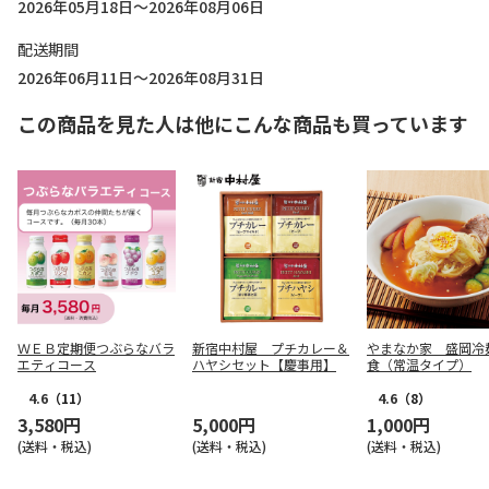
2026年05月18日～2026年08月06日
配送期間
2026年06月11日～2026年08月31日
この商品を見た人は他にこんな商品も買っています
ＷＥＢ定期便つぶらなバラ
新宿中村屋 プチカレー＆
やまなか家 盛岡冷
エティコース
ハヤシセット【慶事用】
食（常温タイプ）
4.6
（11）
4.6
（8）
3,580円
5,000円
1,000円
(送料・税込)
(送料・税込)
(送料・税込)