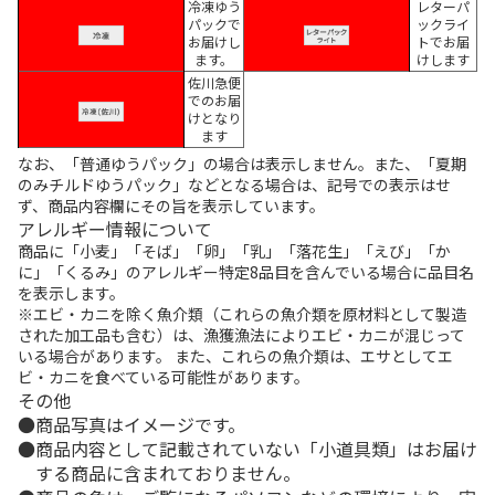
冷凍ゆう
レターパ
パックで
ックライ
お届けし
トでお届
ます。
けします
佐川急便
でのお届
けとなり
ます
なお、「普通ゆうパック」の場合は表示しません。また、「夏期
のみチルドゆうパック」などとなる場合は、記号での表示はせ
ず、商品内容欄にその旨を表示しています。
アレルギー情報について
商品に「小麦」「そば」「卵」「乳」「落花生」「えび」「か
に」「くるみ」のアレルギー特定8品目を含んでいる場合に品目名
を表示します。
※エビ・カニを除く魚介類（これらの魚介類を原材料として製造
された加工品も含む）は、漁獲漁法によりエビ・カニが混じって
いる場合があります。 また、これらの魚介類は、エサとしてエ
ビ・カニを食べている可能性があります。
その他
商品写真はイメージです。
商品内容として記載されていない「小道具類」はお届け
する商品に含まれておりません。