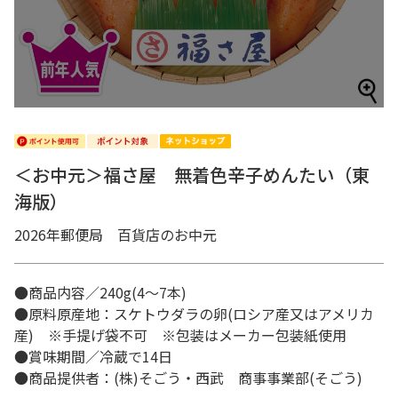
＜お中元＞福さ屋 無着色辛子めんたい（東
海版）
2026年郵便局 百貨店のお中元
●商品内容／240g(4～7本)
●原料原産地：スケトウダラの卵(ロシア産又はアメリカ
産) ※手提げ袋不可 ※包装はメーカー包装紙使用
●賞味期間／冷蔵で14日
●商品提供者：(株)そごう・西武 商事事業部(そごう)