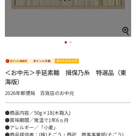
1
2
＜お中元＞手延素麺 揖保乃糸 特選品（東
海版）
2026年郵便局 百貨店のお中元
●商品内容／50g×18(木箱入)
●賞味期間／常温で1年6ヵ月
●アレルギー／「小麦」
●商品提供者：(株)そごう・西武 商事事業部(そごう)