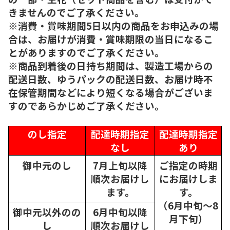
きませんのでご了承ください。
※消費・賞味期間5日以内の商品をお申込みの場
合は、お届けが消費・賞味期限の当日になるこ
とがありますのでご了承ください。
※商品到着後の日持ち期間は、製造工場からの
配送日数、ゆうパックの配送日数、お届け時不
在保管期間などにより短くなる場合がございま
すのであらかじめご了承ください。
のし指定
配達時期指定
配達時期指定
なし
あり
御中元のし
7月上旬以降
ご指定の時期
順次
お届けし
にお届けしま
ます。
す。
（6月中旬～8
御中元以外のの
6月中旬以降
月下旬）
し
順次
お届けし