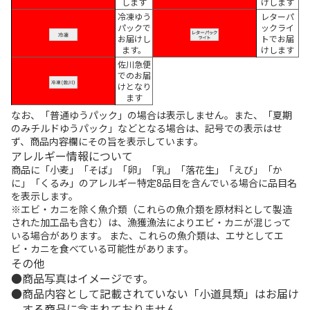
します
けします
冷凍ゆう
レターパ
パックで
ックライ
お届けし
トでお届
ます。
けします
佐川急便
でのお届
けとなり
ます
なお、「普通ゆうパック」の場合は表示しません。また、「夏期
のみチルドゆうパック」などとなる場合は、記号での表示はせ
ず、商品内容欄にその旨を表示しています。
アレルギー情報について
商品に「小麦」「そば」「卵」「乳」「落花生」「えび」「か
に」「くるみ」のアレルギー特定8品目を含んでいる場合に品目名
を表示します。
※エビ・カニを除く魚介類（これらの魚介類を原材料として製造
された加工品も含む）は、漁獲漁法によりエビ・カニが混じって
いる場合があります。 また、これらの魚介類は、エサとしてエ
ビ・カニを食べている可能性があります。
その他
商品写真はイメージです。
商品内容として記載されていない「小道具類」はお届け
する商品に含まれておりません。