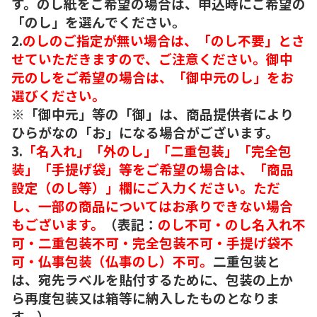
す。のし紙をご希望の場合は、申込時にご希望の
「のし」を選んでください。
2.
のしのご指定が無い場合は、「のし不要」とさ
せていただきますので、ご注意ください。御中
元のしをご希望の場合は、「御中元のし」をお
選びください。
※「御中元」等の「御」は、商品提供者により
ひらがなの「お」になる場合がございます。
3.
「名入れ」「外のし」「二重包装」「完全包
装」「手提げ袋」等をご希望の場合は、「商品
設定（のし等）」欄にご入力ください。ただ
し、一部の商品についてはお承りできない場合
もございます。
（表記：
のし不可・のし名入れ不
可・二重包装不可・完全包装不可・手提げ袋不
可・仏事包装（仏事のし）不可。
二重包装と
は、宛先ラベルを貼付するために、包装の上か
ら再度包装又は箱等に納入したものとなりま
す。）