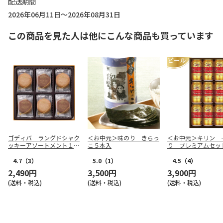
配送期間
2026年06月11日～2026年08月31日
この商品を見た人は他にこんな商品も買っています
ゴディバ ラングドシャク
＜お中元＞味のり きらっ
＜お中元＞キリン 
ッキーアソートメント１８
こ５本入
り プレミアムセッ
枚入【弔事用】
4.7
（3）
5.0
（1）
4.5
（4）
2,490円
3,500円
3,900円
(送料・税込)
(送料・税込)
(送料・税込)