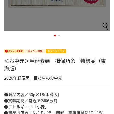
1
2
＜お中元＞手延素麺 揖保乃糸 特級品（東
海版）
2026年郵便局 百貨店のお中元
●商品内容／50g×18(木箱入)
●賞味期間／常温で2年6ヵ月
●アレルギー／「小麦」
●商品提供者：(株)そごう・西武 商事事業部(そごう)