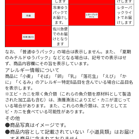
します
けします
冷凍ゆう
レターパ
パックで
ックライ
お届けし
トでお届
ます。
けします
佐川急便
でのお届
けとなり
ます
なお、「普通ゆうパック」の場合は表示しません。また、「夏期
のみチルドゆうパック」などとなる場合は、記号での表示はせ
ず、商品内容欄にその旨を表示しています。
アレルギー情報について
商品に「小麦」「そば」「卵」「乳」「落花生」「えび」「か
に」「くるみ」のアレルギー特定8品目を含んでいる場合に品目名
を表示します。
※エビ・カニを除く魚介類（これらの魚介類を原材料として製造
された加工品も含む）は、漁獲漁法によりエビ・カニが混じって
いる場合があります。 また、これらの魚介類は、エサとしてエ
ビ・カニを食べている可能性があります。
その他
商品写真はイメージです。
商品内容として記載されていない「小道具類」はお届け
する商品に含まれておりません。