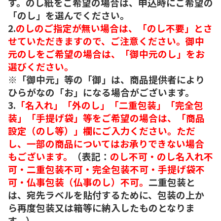
す。のし紙をご希望の場合は、申込時にご希望の
「のし」を選んでください。
2.
のしのご指定が無い場合は、「のし不要」とさ
せていただきますので、ご注意ください。御中
元のしをご希望の場合は、「御中元のし」をお
選びください。
※「御中元」等の「御」は、商品提供者により
ひらがなの「お」になる場合がございます。
3.
「名入れ」「外のし」「二重包装」「完全包
装」「手提げ袋」等をご希望の場合は、「商品
設定（のし等）」欄にご入力ください。ただ
し、一部の商品についてはお承りできない場合
もございます。
（表記：
のし不可・のし名入れ不
可・二重包装不可・完全包装不可・手提げ袋不
可・仏事包装（仏事のし）不可。
二重包装と
は、宛先ラベルを貼付するために、包装の上か
ら再度包装又は箱等に納入したものとなりま
す。）