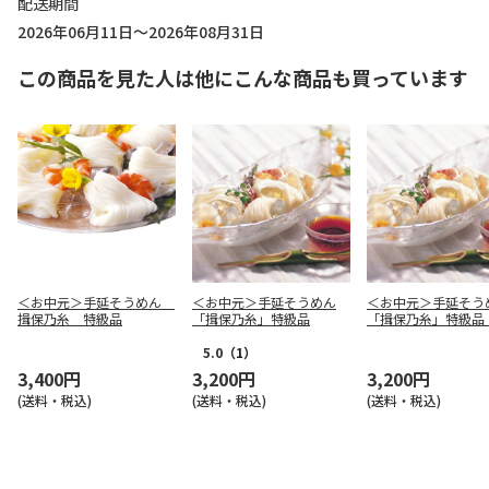
配送期間
2026年06月11日～2026年08月31日
この商品を見た人は他にこんな商品も買っています
＜お中元＞手延そうめん
＜お中元＞手延そうめん
＜お中元＞手延そう
揖保乃糸 特級品
「揖保乃糸」特級品
「揖保乃糸」特級品
麺）
5.0
（1）
3,400円
3,200円
3,200円
(送料・税込)
(送料・税込)
(送料・税込)