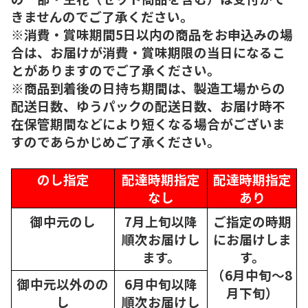
きませんのでご了承ください。
※消費・賞味期間5日以内の商品をお申込みの場
合は、お届けが消費・賞味期限の当日になるこ
とがありますのでご了承ください。
※商品到着後の日持ち期間は、製造工場からの
配送日数、ゆうパックの配送日数、お届け時不
在保管期間などにより短くなる場合がございま
すのであらかじめご了承ください。
のし指定
配達時期指定
配達時期指定
なし
あり
御中元のし
7月上旬以降
ご指定の時期
順次
お届けし
にお届けしま
ます。
す。
（6月中旬～8
御中元以外のの
6月中旬以降
月下旬）
し
順次
お届けし