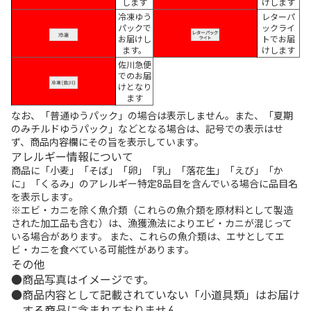
します
けします
冷凍ゆう
レターパ
パックで
ックライ
お届けし
トでお届
ます。
けします
佐川急便
でのお届
けとなり
ます
なお、「普通ゆうパック」の場合は表示しません。また、「夏期
のみチルドゆうパック」などとなる場合は、記号での表示はせ
ず、商品内容欄にその旨を表示しています。
アレルギー情報について
商品に「小麦」「そば」「卵」「乳」「落花生」「えび」「か
に」「くるみ」のアレルギー特定8品目を含んでいる場合に品目名
を表示します。
※エビ・カニを除く魚介類（これらの魚介類を原材料として製造
された加工品も含む）は、漁獲漁法によりエビ・カニが混じって
いる場合があります。 また、これらの魚介類は、エサとしてエ
ビ・カニを食べている可能性があります。
その他
商品写真はイメージです。
商品内容として記載されていない「小道具類」はお届け
する商品に含まれておりません。