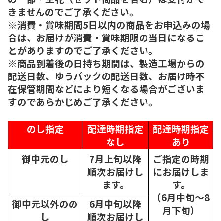
きませんのでご了承ください。
※消費・賞味期間5日以内の商品をお申込みの場
合は、お届けが消費・賞味期限の当日になるこ
とがありますのでご了承ください。
※商品到着後の日持ち期間は、製造工場からの
配送日数、ゆうパックの配送日数、お届け時不
在保管期間などにより短くなる場合がございま
すのであらかじめご了承ください。
のし指定
配達時期指定
配達時期指定
なし
あり
御中元のし
7月上旬以降
ご指定の時期
順次
お届けし
にお届けしま
ます。
す。
（6月中旬～8
御中元以外のの
6月中旬以降
月下旬）
し
順次
お届けし