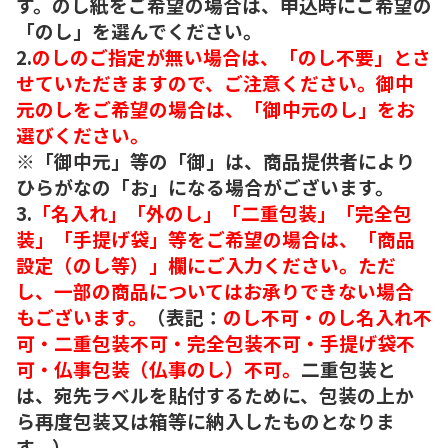
す。のし紙をご希望の場合は、申込時にご希望の
「のし」を選んでください。
2.
のしのご指定が無い場合は、「のし不要」とさ
せていただきますので、ご注意ください。御中
元のしをご希望の場合は、「御中元のし」をお
選びください。
※「御中元」等の「御」は、商品提供者により
ひらがなの「お」になる場合がございます。
3.
「名入れ」「外のし」「二重包装」「完全包
装」「手提げ袋」等をご希望の場合は、「商品
設定（のし等）」欄にご入力ください。ただ
し、一部の商品についてはお承りできない場合
もございます。
（表記：
のし不可・のし名入れ不
可・二重包装不可・完全包装不可・手提げ袋不
可・仏事包装（仏事のし）不可。
二重包装と
は、宛先ラベルを貼付するために、包装の上か
ら再度包装又は箱等に納入したものとなりま
す。）