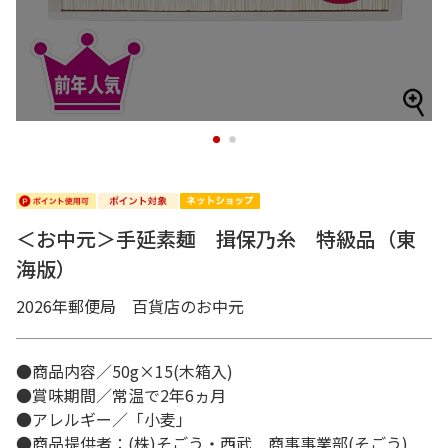
1
2
＜お中元＞手延素麺 揖保乃糸 特級品（東
海版）
2026年郵便局 百貨店のお中元
●商品内容／50g×15(木箱入)
●賞味期間／常温で2年6ヵ月
●アレルギー／「小麦」
●商品提供者：(株)そごう・西武 商事事業部(そごう)