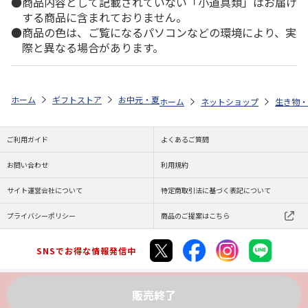
商品内容として記載されていない「小道具類」はお届け
する商品に含まれておりません。
商品の色は、ご覧になるパソコンなどの環境により、実
際と異なる場合があります。
ホーム
ギフトストア
お中元・夏ギフト特集 2026
ゆうゆうギフト 
ホーム
ネットショップ
生き物・
ご利用ガイド
よくあるご質問
お問い合わせ
利用規約
サイト運営会社について
特定商取引法に基づく表記について
プライバシーポリシー
商品のご提案はこちら
SNSでお得な情報発信中
販売終了
Copyright (C) JAPAN POST Co.,Ltd. All Rights Reserved.