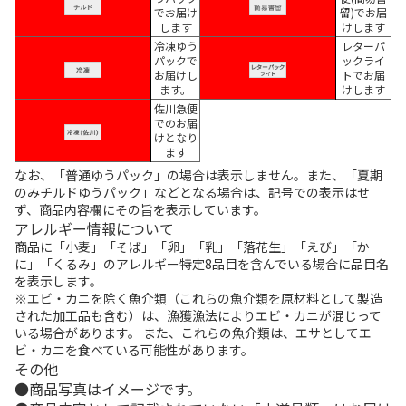
でお届け
留)でお届
します
けします
冷凍ゆう
レターパ
パックで
ックライ
お届けし
トでお届
ます。
けします
佐川急便
でのお届
けとなり
ます
なお、「普通ゆうパック」の場合は表示しません。また、「夏期
のみチルドゆうパック」などとなる場合は、記号での表示はせ
ず、商品内容欄にその旨を表示しています。
アレルギー情報について
商品に「小麦」「そば」「卵」「乳」「落花生」「えび」「か
に」「くるみ」のアレルギー特定8品目を含んでいる場合に品目名
を表示します。
※エビ・カニを除く魚介類（これらの魚介類を原材料として製造
された加工品も含む）は、漁獲漁法によりエビ・カニが混じって
いる場合があります。 また、これらの魚介類は、エサとしてエ
ビ・カニを食べている可能性があります。
その他
商品写真はイメージです。