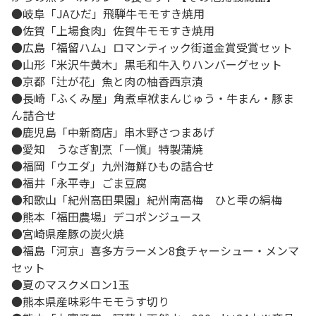
●岐阜「JAひだ」飛騨牛モモすき焼用
●佐賀「上場食肉」佐賀牛モモすき焼用
●広島「福留ハム」ロマンティック街道金賞受賞セット
●山形「米沢牛黄木」黒毛和牛入りハンバーグセット
●京都「辻が花」魚と肉の柚香西京漬
●長崎「ふくみ屋」角煮卓袱まんじゅう・牛まん・豚ま
ん詰合せ
●鹿児島「中新商店」串木野さつまあげ
●愛知 うなぎ割烹「一愼」特製蒲焼
●福岡「ウエダ」九州海鮮ひもの詰合せ
●福井「永平寺」ごま豆腐
●和歌山「紀州高田果園」紀州南高梅 ひと雫の絹梅
●熊本「福田農場」デコポンジュース
●宮崎県産豚の炭火焼
●福島「河京」喜多方ラーメン8食チャーシュー・メンマ
セット
●夏のマスクメロン1玉
●熊本県産味彩牛モモうす切り