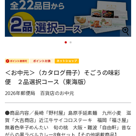
1
2
＜お中元＞（カタログ冊子）そごうの味彩
便 ２品選択コース（東海版）
2026年郵便局 百貨店のお中元
●商品内容／長崎「野村屋」島原手延素麺 九州小麦 滋
賀「大吉商店」近江牛サイコロステーキ 福岡「福さ屋」
無着色辛子めんたい 旬の桃 大阪・難波「自由軒」昔な
がらの黒ラベルカレー8食セット【その他掲載商品】