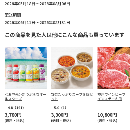
2026年05月18日～2026年08月06日
配送期間
2026年06月11日～2026年08月31日
この商品を見た人は他にこんな商品も買っています
＜お中元＞新つぶらなオー
野菜たっぷりスープ８個セ
神戸ワインビーフ 
ルスターズ
ット
インステーキ用
4.8
（191）
5.0
（1）
3,780円
3,300円
10,800円
(送料・税込)
(送料・税込)
(送料・税込)