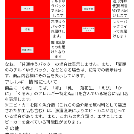
チルドゆ
定形外郵
うパック
便(簡易書
でお届け
留)でお届
します
けします
冷凍ゆう
レターパ
パックで
ックライ
お届けし
トでお届
ます。
けします
佐川急便
でのお届
けとなり
ます
なお、「普通ゆうパック」の場合は表示しません。また、「夏期
のみチルドゆうパック」などとなる場合は、記号での表示はせ
ず、商品内容欄にその旨を表示しています。
アレルギー情報について
商品に「小麦」「そば」「卵」「乳」「落花生」「えび」「か
に」「くるみ」のアレルギー特定8品目を含んでいる場合に品目名
を表示します。
※エビ・カニを除く魚介類（これらの魚介類を原材料として製造
された加工品も含む）は、漁獲漁法によりエビ・カニが混じって
いる場合があります。 また、これらの魚介類は、エサとしてエ
ビ・カニを食べている可能性があります。
その他