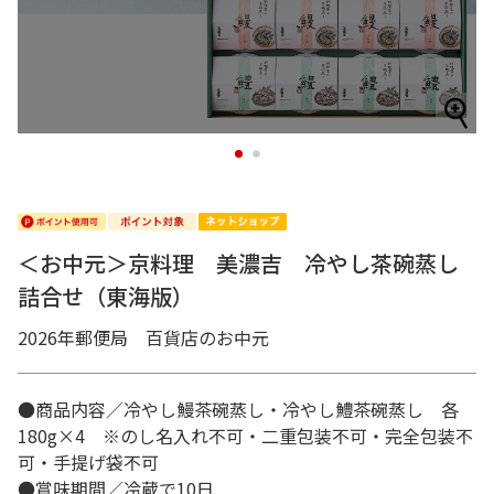
1
2
＜お中元＞京料理 美濃吉 冷やし茶碗蒸し
詰合せ（東海版）
2026年郵便局 百貨店のお中元
●商品内容／冷やし鰻茶碗蒸し・冷やし鱧茶碗蒸し 各
180g×4 ※のし名入れ不可・二重包装不可・完全包装不
可・手提げ袋不可
●賞味期間／冷蔵で10日