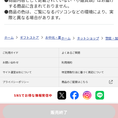
商品内容として記載されていない「小道具類」はお届け
する商品に含まれておりません。
商品の色は、ご覧になるパソコンなどの環境により、実
際と異なる場合があります。
ホーム
ギフトストア
お中元・夏ギフト特集 2026
ゆうゆうギフト 
ホーム
ネットショップ
惣菜・加
ご利用ガイド
よくあるご質問
お問い合わせ
利用規約
サイト運営会社について
特定商取引法に基づく表記について
プライバシーポリシー
商品のご提案はこちら
SNSでお得な情報発信中
販売終了
Copyright (C) JAPAN POST Co.,Ltd. All Rights Reserved.