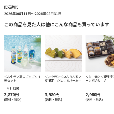
配送期間
2026年06月11日～2026年08月31日
この商品を見た人は他にこんな商品も買っています
＜お中元＞夏のゴクゴク４
＜お中元＞＜ねんりん家＞
＜お中元＞＜優雅亭
種セット
夏限定 ひとくちバーム詰
ーツ詰合せ Ａ
合せ ４種１０個入
4.7
（19）
3,870円
3,980円
2,980円
(送料・税込)
(送料・税込)
(送料・税込)