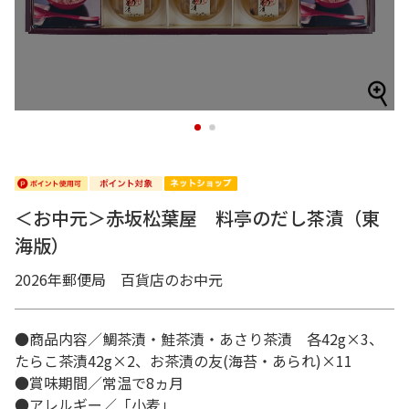
1
2
＜お中元＞赤坂松葉屋 料亭のだし茶漬（東
海版）
2026年郵便局 百貨店のお中元
●商品内容／鯛茶漬・鮭茶漬・あさり茶漬 各42g×3、
たらこ茶漬42g×2、お茶漬の友(海苔・あられ)×11
●賞味期間／常温で8ヵ月
●アレルギー／「小麦」