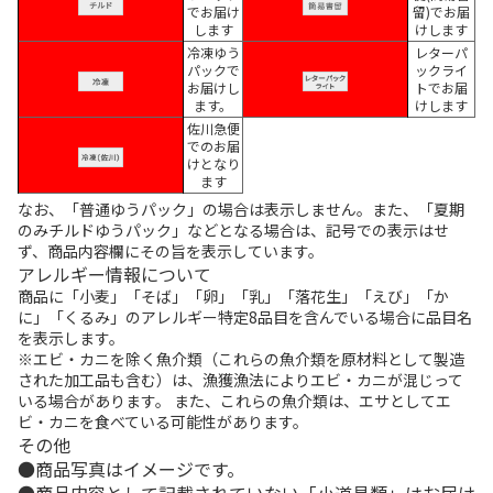
でお届け
留)でお届
します
けします
冷凍ゆう
レターパ
パックで
ックライ
お届けし
トでお届
ます。
けします
佐川急便
でのお届
けとなり
ます
なお、「普通ゆうパック」の場合は表示しません。また、「夏期
のみチルドゆうパック」などとなる場合は、記号での表示はせ
ず、商品内容欄にその旨を表示しています。
アレルギー情報について
商品に「小麦」「そば」「卵」「乳」「落花生」「えび」「か
に」「くるみ」のアレルギー特定8品目を含んでいる場合に品目名
を表示します。
※エビ・カニを除く魚介類（これらの魚介類を原材料として製造
された加工品も含む）は、漁獲漁法によりエビ・カニが混じって
いる場合があります。 また、これらの魚介類は、エサとしてエ
ビ・カニを食べている可能性があります。
その他
商品写真はイメージです。