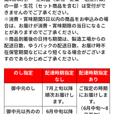
の一部・生花（セット商品を含む）は受付がで
きませんのでご了承ください。
※消費・賞味期間5日以内の商品をお申込みの場
合は、お届けが消費・賞味期限の当日になるこ
とがありますのでご了承ください。
※商品到着後の日持ち期間は、製造工場からの
配送日数、ゆうパックの配送日数、お届け時不
在保管期間などにより短くなる場合がございま
すのであらかじめご了承ください。
のし指定
配達時期指定
配達時期指定
なし
あり
御中元のし
7月上旬以降
ご指定の時期
順次
お届けし
にお届けしま
ます。
す。
（6月中旬～8
御中元以外のの
6月中旬以降