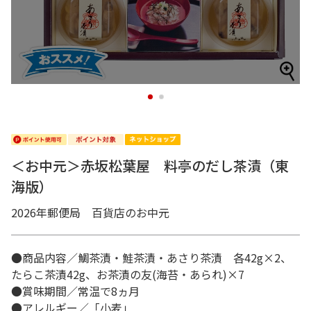
1
2
＜お中元＞赤坂松葉屋 料亭のだし茶漬（東
海版）
2026年郵便局 百貨店のお中元
●商品内容／鯛茶漬・鮭茶漬・あさり茶漬 各42g×2、
たらこ茶漬42g、お茶漬の友(海苔・あられ)×7
●賞味期間／常温で8ヵ月
●アレルギー／「小麦」