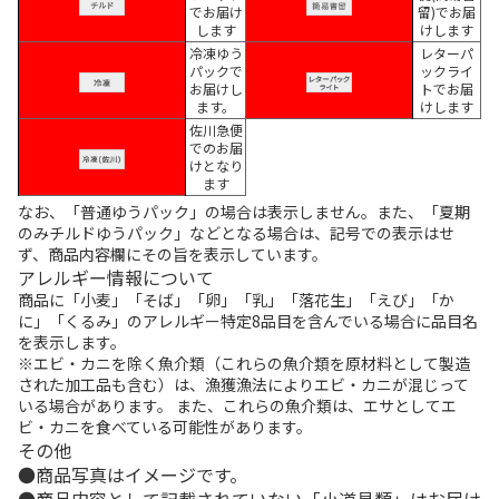
でお届け
留)でお届
します
けします
冷凍ゆう
レターパ
パックで
ックライ
お届けし
トでお届
ます。
けします
佐川急便
でのお届
けとなり
ます
なお、「普通ゆうパック」の場合は表示しません。また、「夏期
のみチルドゆうパック」などとなる場合は、記号での表示はせ
ず、商品内容欄にその旨を表示しています。
アレルギー情報について
商品に「小麦」「そば」「卵」「乳」「落花生」「えび」「か
に」「くるみ」のアレルギー特定8品目を含んでいる場合に品目名
を表示します。
※エビ・カニを除く魚介類（これらの魚介類を原材料として製造
された加工品も含む）は、漁獲漁法によりエビ・カニが混じって
いる場合があります。 また、これらの魚介類は、エサとしてエ
ビ・カニを食べている可能性があります。
その他
商品写真はイメージです。