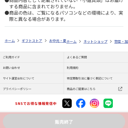
商品内容として記載されていない「小道具類」はお届け
する商品に含まれておりません。
商品の色は、ご覧になるパソコンなどの環境により、実
際と異なる場合があります。
ホーム
ギフトストア
お中元・夏ギフト特集 2026
ゆうゆうギフト 
ホーム
ネットショップ
惣菜・加
ご利用ガイド
よくあるご質問
お問い合わせ
利用規約
サイト運営会社について
特定商取引法に基づく表記について
プライバシーポリシー
商品のご提案はこちら
SNSでお得な情報発信中
販売終了
Copyright (C) JAPAN POST Co.,Ltd. All Rights Reserved.