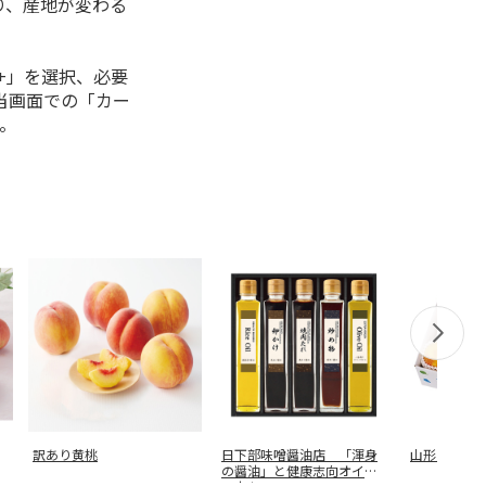
り、産地が変わる
+」を選択、必要
当画面での「カー
。
訳あり黄桃
日下部味噌醤油店 「渾身
山形県産 
の醤油」と健康志向オイル