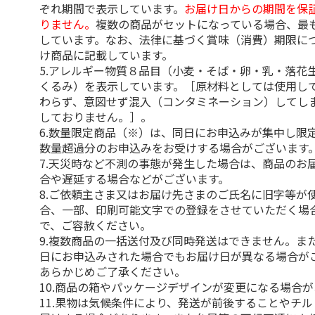
ぞれ期間で表示しています。
お届け日からの期間を保
りません。
複数の商品がセットになっている場合、最
しています。なお、法律に基づく賞味（消費）期限に
け商品に記載しています。
5.アレルギー物質８品目（小麦・そば・卵・乳・落花
くるみ）を表示しています。［原材料としては使用し
わらず、意図せず混入（コンタミネーション）してし
しておりません。］。
6.数量限定商品（※）は、同日にお申込みが集中し限
数量超過分のお申込みをお受けする場合がございます
7.天災時など不測の事態が発生した場合は、商品のお
合や遅延する場合などがございます。
8.ご依頼主さま又はお届け先さまのご氏名に旧字等が
合、一部、印刷可能文字での登録をさせていただく場
で、ご容赦ください。
9.複数商品の一括送付及び同時発送はできません。ま
日にお申込みされた場合でもお届け日が異なる場合が
あらかじめご了承ください。
10.商品の箱やパッケージデザインが変更になる場合
11.果物は気候条件により、発送が前後することやチ