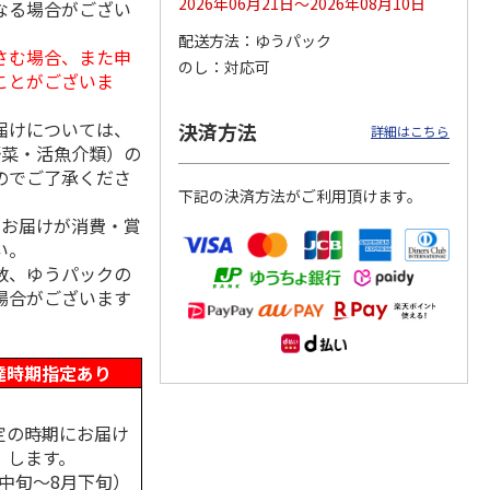
2026年06月21日～2026年08月10日
なる場合がござい
配送方法
ゆうパック
さむ場合、また申
のし
対応可
ことがございま
用 ３
福島県産ふぞろい
訳あり黄桃
シャインマスカッ
桃 川中島白桃
ト Ａ
届けについては、
決済方法
詳細はこちら
野菜・活魚介類）の
）
のでご了承くださ
3,400円
3,200円
3,980円
下記の決済方法がご利用頂けます。
(送料・税込)
(送料・税込)
(送料・税込)
、お届けが消費・賞
い。
数、ゆうパックの
場合がございます
達時期指定あり
定の時期にお届け
します。
月中旬～8月下旬）