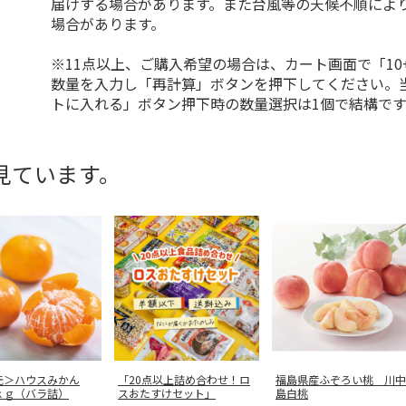
届けする場合があります。また台風等の天候不順によ
場合があります。
※11点以上、ご購入希望の場合は、カート画面で「10
数量を入力し「再計算」ボタンを押下してください。
トに入れる」ボタン押下時の数量選択は1個で結構です
見ています。
元＞ハウスみかん
「20点以上詰め合わせ！ロ
福島県産ふぞろい桃 川中
ｋｇ（バラ詰）
スおたすけセット」
島白桃