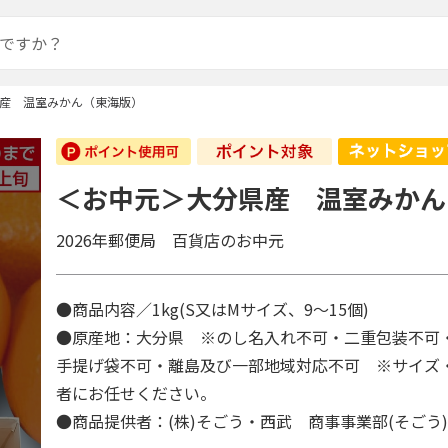
産 温室みかん（東海版）
＜お中元＞大分県産 温室みかん
2026年郵便局 百貨店のお中元
●商品内容／1kg(S又はMサイズ、9～15個)
●原産地：大分県 ※のし名入れ不可・二重包装不可
手提げ袋不可・離島及び一部地域対応不可 ※サイズ
者にお任せください。
●商品提供者：(株)そごう・西武 商事事業部(そごう