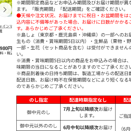
※期間限定商品などお申込み期間及びお届け期間が異
ます。「販売期間」「配送期間」をご確認ください。
●天候や注文状況、お届けまでに祝日・お盆期間をは
込内容に不備等があった場合、お届けに日数がかかる
ャインマスカット
ＷＥＢ定期便果物コ
ビッグマスクメロ
夏小夏 家庭
す。あらかじめご了承ください。
房
ース
ン ２個入
ｋｇ
※島しょ（東京都・鹿児島県・沖縄県）の一部へのお
生もの（消費・賞味期間5日以内）・生鮮品（果物・
4.5
（102）
4.7
（10）
4.6
（25
一部・生花（セット商品を含む）は受付ができません
,980円
3,780円
4,150円
3,140円
い。
送料・税込)
(送料・税込)
(送料・税込)
(送料・税込)
※消費・賞味期間5日以内の商品をお申込みの場合は
味期限の当日になることがありますのでご了承くださ
※商品到着後の日持ち期間は、製造工場からの配送日
配送日数、お届け時不在保管期間などにより短くなる
のであらかじめご了承ください。
のし指定
配達時期指定なし
配
7月上旬以降順次
お届け
御中元のし
します。
ご指
御中元以外ののし
6月中旬以降順次
お届け
（6