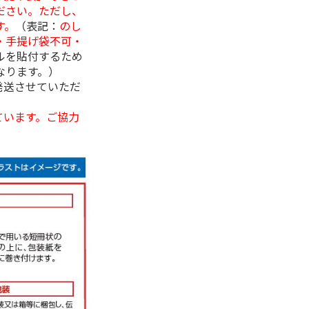
ださい。ただし、
す。
（表記：
のし
・手提げ袋不可・
ルを貼付するため
なります。）
発送させていただ
ています。ご協力