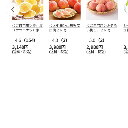
＜ご自宅用＞夏小夏
＜お中元＞山形県産
＜ご自宅用＞ふぞろ
シ
（ナツコナツ）家庭
白桃２ｋｇ
い桃１．２ｋｇ
２
用３ｋｇ
4.6
（154）
4.3
（3）
5.0
（3）
3,140円
3,980円
2,980円
3
(送料・税込)
(送料・税込)
(送料・税込)
(