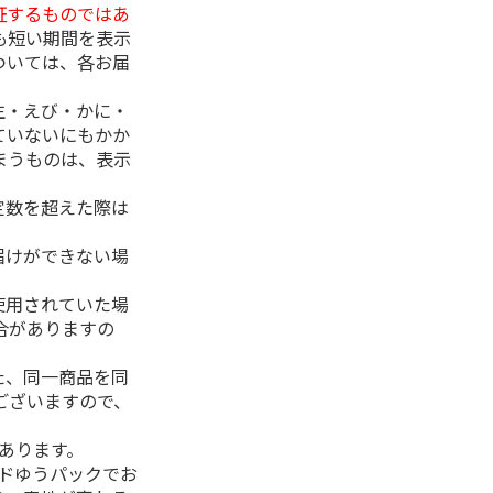
証するものではあ
も短い期間を表示
ついては、各お届
生・えび・かに・
ていないにもかか
まうものは、表示
定数を超えた際は
。
届けができない場
使用されていた場
合がありますの
た、同一商品を同
ございますので、
があります。
ルドゆうパックでお