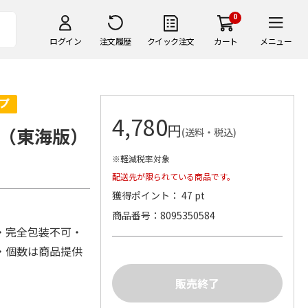
0
ログイン
注文履歴
クイック注文
カート
メニュー
4,780
円
（東海版）
(送料・税込)
※軽減税率対象
配送先が限られている商品です。
獲得ポイント： 47 pt
商品番号
8095350584
・完全包装不可・
・個数は商品提供
)