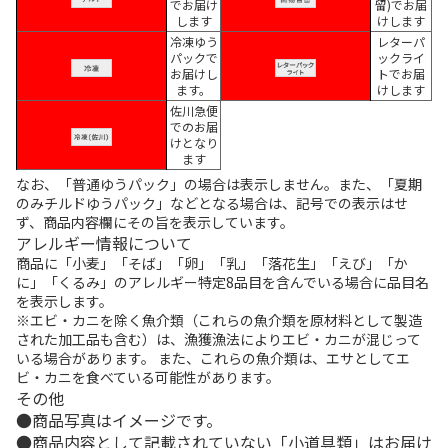
でお届け
留)でお届
します
けします
冷凍ゆう
レターパ
パックで
ックライ
お届けし
トでお届
ます。
けします
佐川急便
でのお届
けとなり
ます
なお、「普通ゆうパック」の場合は表示しません。また、「夏期
のみチルドゆうパック」などとなる場合は、記号での表示はせ
ず、商品内容欄にその旨を表示しています。
アレルギー情報について
商品に「小麦」「そば」「卵」「乳」「落花生」「えび」「か
に」「くるみ」のアレルギー特定8品目を含んでいる場合に品目名
を表示します。
※エビ・カニを除く魚介類（これらの魚介類を原材料として製造
された加工品も含む）は、漁獲漁法によりエビ・カニが混じって
いる場合があります。 また、これらの魚介類は、エサとしてエ
ビ・カニを食べている可能性があります。
その他
商品写真はイメージです。
商品内容として記載されていない「小道具類」はお届け