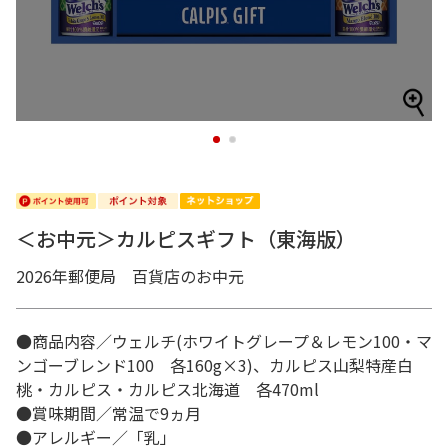
1
2
＜お中元＞カルピスギフト（東海版）
2026年郵便局 百貨店のお中元
●商品内容／ウェルチ(ホワイトグレープ＆レモン100・マ
ンゴーブレンド100 各160g×3)、カルピス山梨特産白
桃・カルピス・カルピス北海道 各470ml
●賞味期間／常温で9ヵ月
●アレルギー／「乳」