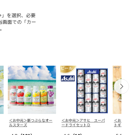
+」を選択、必要
当画面での「カー
。
＜お中元＞新つぶらなオー
＜お中元＞アサヒ スーパ
＜お中元＞
ルスターズ
ードライセットＤ
トギフト