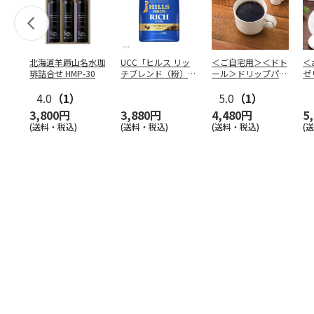
北海道羊蹄山名水珈
UCC「ヒルス リッ
＜ご自宅用＞＜ドト
＜
琲詰合せ HMP-30
チブレンド（粉）」
ール＞ドリップパッ
ゼ
210g×6袋
ク深煎りブレンド
ー
4.0
（1）
１０
5.0
…
（1）
3,800円
3,880円
4,480円
5
(送料・税込)
(送料・税込)
(送料・税込)
(