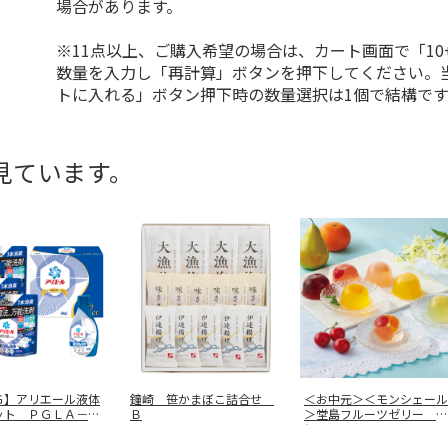
場合があります。
※11点以上、ご購入希望の場合は、カート画面で「10
数量を入力し「再計算」ボタンを押下してください。
トに入れる」ボタン押下時の数量選択は1個で結構です
見ています。
Ｇ】アリエール液体
鐘崎 笹かまぼこ詰合せ
＜お中元＞＜モンシェール
ット ＰＧＬＡ－５
Ｂ
＞堂島フルーツゼリー ９
個入