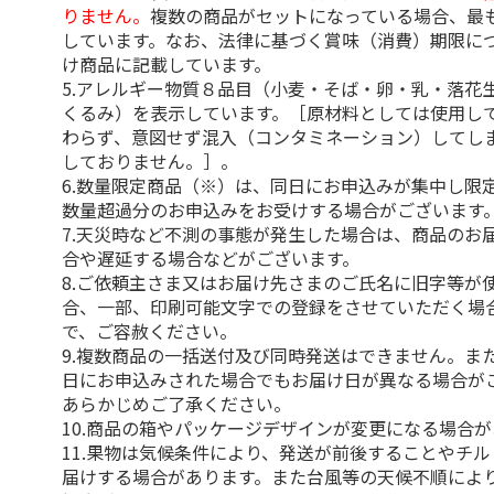
りません。
複数の商品がセットになっている場合、最
しています。なお、法律に基づく賞味（消費）期限に
け商品に記載しています。
5.アレルギー物質８品目（小麦・そば・卵・乳・落花
くるみ）を表示しています。［原材料としては使用し
わらず、意図せず混入（コンタミネーション）してし
しておりません。］。
6.数量限定商品（※）は、同日にお申込みが集中し限
数量超過分のお申込みをお受けする場合がございます
7.天災時など不測の事態が発生した場合は、商品のお
合や遅延する場合などがございます。
8.ご依頼主さま又はお届け先さまのご氏名に旧字等が
合、一部、印刷可能文字での登録をさせていただく場
で、ご容赦ください。
9.複数商品の一括送付及び同時発送はできません。ま
日にお申込みされた場合でもお届け日が異なる場合が
あらかじめご了承ください。
10.商品の箱やパッケージデザインが変更になる場合
11.果物は気候条件により、発送が前後することやチ
届けする場合があります。また台風等の天候不順によ