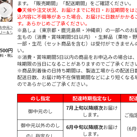
ます。「販売期間」「配送期間」をご確認ください。
●天候や注文状況、お届けまでに祝日・お盆期間をは
込内容に不備等があった場合、お届けに日数がかかる
す。あらかじめご了承ください。
お中元＞コーヒー
＜お中元＞無糖アイ
＜お中元＞無糖アイ
mikiya coffee
※島しょ（東京都・鹿児島県・沖縄県）の一部へのお
リー＆リキッドコ
スコーヒー４本
スコーヒー１２本
『With Flowe
生もの（消費・賞味期間5日以内）・生鮮品（果物・
ヒーギフト
黄
…
一部・生花（セット商品を含む）は受付ができません
い。
,500円
3,780円
6,980円
2,350円
送料・税込)
(送料・税込)
(送料・税込)
(送料・税込)
※消費・賞味期間5日以内の商品をお申込みの場合は
味期限の当日になることがありますのでご了承くださ
※商品到着後の日持ち期間は、製造工場からの配送日
配送日数、お届け時不在保管期間などにより短くなる
のであらかじめご了承ください。
のし指定
配達時期指定なし
配
7月上旬以降順次
お届け
御中元のし
します。
ご指
御中元以外ののし
6月中旬以降順次
お届け
（6
します。
のし指定なし