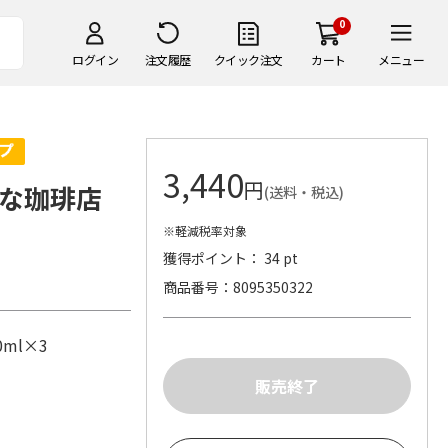
0
ログイン
注文履歴
クイック注文
カート
メニュー
3,440
円
沢な珈琲店
(送料・税込)
※軽減税率対象
獲得ポイント： 34 pt
商品番号
8095350322
0ml×3
)