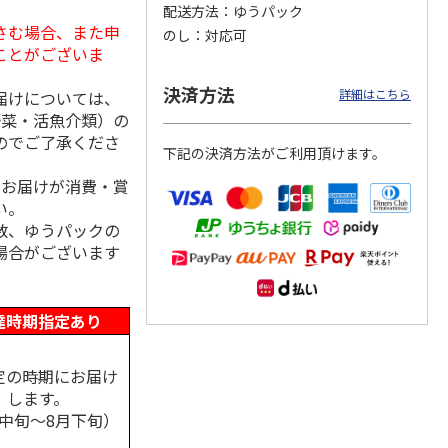
配送方法
ゆうパック
さむ場合、また申
のし
対応可
ことがございま
＜お中元＞アイスコ
スターバックス オ
mikiya coffee
決済方法
詳細はこちら
届けについては、
rs』
ーヒーセット
リガミドリップコー
『With Flowers』
野菜・活魚介類）の
ヒーギフトＡ【弔事
赤
…
用】
4.0
（1）
5.0
（1）
のでご了承くださ
下記の決済方法がご利用頂けます。
4,320円
1,580円
2,210円
(送料・税込)
(送料・税込)
(送料・税込)
、お届けが消費・賞
い。
数、ゆうパックの
場合がございます
達時期指定あり
定の時期にお届け
します。
月中旬～8月下旬）