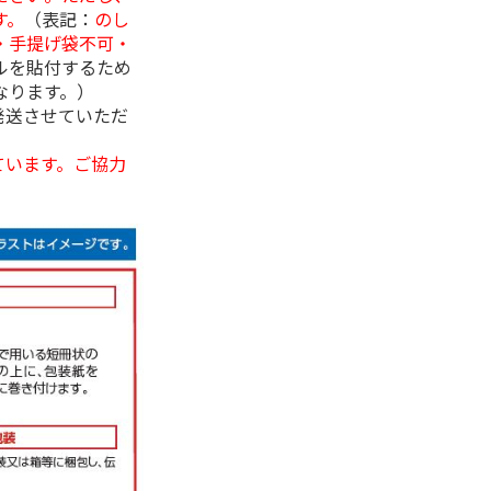
す。
（表記：
のし
・手提げ袋不可・
ルを貼付するため
なります。）
発送させていただ
ています。ご協力