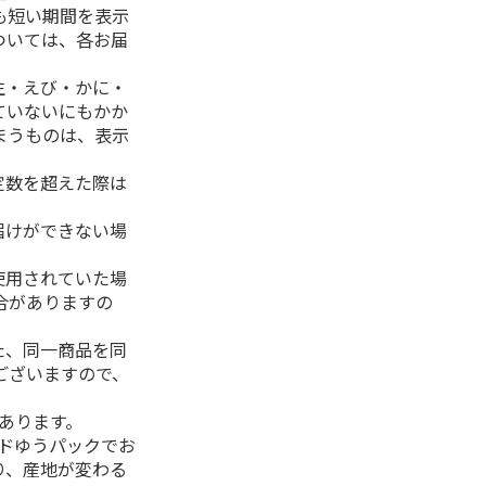
も短い期間を表示
ついては、各お届
生・えび・かに・
ていないにもかか
まうものは、表示
定数を超えた際は
。
届けができない場
使用されていた場
合がありますの
た、同一商品を同
ございますので、
があります。
ルドゆうパックでお
り、産地が変わる