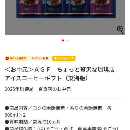
1
2
＜お中元＞ＡＧＦ ちょっと贅沢な珈琲店
アイスコーヒーギフト（東海版）
2026年郵便局 百貨店のお中元
●商品内容／コクの余韻無糖・香りの余韻無糖 各
900ml×2
●賞味期間／常温で10ヵ月
●商品提供者：(株)そごう・西武 商事事業部(そごう)