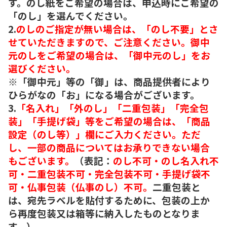
す。のし紙をご希望の場合は、申込時にご希望の
「のし」を選んでください。
2.
のしのご指定が無い場合は、「のし不要」とさ
せていただきますので、ご注意ください。御中
元のしをご希望の場合は、「御中元のし」をお
選びください。
※「御中元」等の「御」は、商品提供者により
ひらがなの「お」になる場合がございます。
3.
「名入れ」「外のし」「二重包装」「完全包
装」「手提げ袋」等をご希望の場合は、「商品
設定（のし等）」欄にご入力ください。ただ
し、一部の商品についてはお承りできない場合
もございます。
（表記：
のし不可・のし名入れ不
可・二重包装不可・完全包装不可・手提げ袋不
可・仏事包装（仏事のし）不可。
二重包装と
は、宛先ラベルを貼付するために、包装の上か
ら再度包装又は箱等に納入したものとなりま
す。）