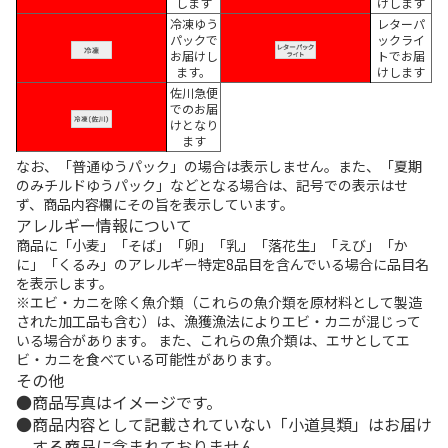
します
けします
冷凍ゆう
レターパ
パックで
ックライ
お届けし
トでお届
ます。
けします
佐川急便
でのお届
けとなり
ます
なお、「普通ゆうパック」の場合は表示しません。また、「夏期
のみチルドゆうパック」などとなる場合は、記号での表示はせ
ず、商品内容欄にその旨を表示しています。
アレルギー情報について
商品に「小麦」「そば」「卵」「乳」「落花生」「えび」「か
に」「くるみ」のアレルギー特定8品目を含んでいる場合に品目名
を表示します。
※エビ・カニを除く魚介類（これらの魚介類を原材料として製造
された加工品も含む）は、漁獲漁法によりエビ・カニが混じって
いる場合があります。 また、これらの魚介類は、エサとしてエ
ビ・カニを食べている可能性があります。
その他
商品写真はイメージです。
商品内容として記載されていない「小道具類」はお届け
する商品に含まれておりません。