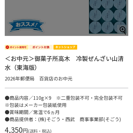
＜お中元＞御菓子所高木 冷製ぜんざい山清
水（東海版）
2026年郵便局 百貨店のお中元
●商品内容／110g×9 ※二重包装不可・完全包装不可
※包装はメーカー包装紙使用
●賞味期間／常温で6ヵ月
●商品提供者：(株)そごう・西武 商事事業部(そごう)
4,350
円
(送料・税込)