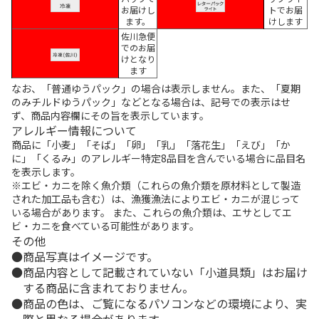
お届けし
トでお届
ます。
けします
佐川急便
でのお届
けとなり
ます
なお、「普通ゆうパック」の場合は表示しません。また、「夏期
のみチルドゆうパック」などとなる場合は、記号での表示はせ
ず、商品内容欄にその旨を表示しています。
アレルギー情報について
商品に「小麦」「そば」「卵」「乳」「落花生」「えび」「か
に」「くるみ」のアレルギー特定8品目を含んでいる場合に品目名
を表示します。
※エビ・カニを除く魚介類（これらの魚介類を原材料として製造
された加工品も含む）は、漁獲漁法によりエビ・カニが混じって
いる場合があります。 また、これらの魚介類は、エサとしてエ
ビ・カニを食べている可能性があります。
その他
商品写真はイメージです。
商品内容として記載されていない「小道具類」はお届け
する商品に含まれておりません。
商品の色は、ご覧になるパソコンなどの環境により、実