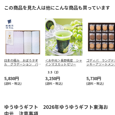
この商品を見た人は他にこんな商品も買っています
日本の極み おぼろタオ
＜お中元＞長野県産 シャ
ゴディバ ラングド
ル グラデーション バ
インマスカットゼリー
ッキーアソートメン
ス・浴用・ゲストタオルセ
枚入【弔事用】
ット【弔事用】
3.5
（2）
5,830円
3,250円
5,730円
(送料・税込)
(送料・税込)
(送料・税込)
ゆうゆうギフト 2026年ゆうゆうギフト東海お
中元 注意事項