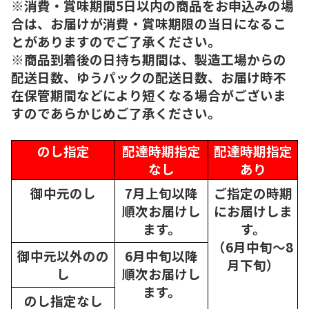
※消費・賞味期間5日以内の商品をお申込みの場
合は、お届けが消費・賞味期限の当日になるこ
とがありますのでご了承ください。
※商品到着後の日持ち期間は、製造工場からの
配送日数、ゆうパックの配送日数、お届け時不
在保管期間などにより短くなる場合がございま
すのであらかじめご了承ください。
のし指定
配達時期指定
配達時期指定
なし
あり
御中元のし
7月上旬以降
ご指定の時期
順次
お届けし
にお届けしま
ます。
す。
（6月中旬～8
御中元以外のの
6月中旬以降
月下旬）
し
順次
お届けし
ます。
のし指定なし