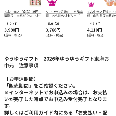
＜お中元＞（食品）菓匠
＜お中元＞和歌山・八旗農
＜お中元＞銀座トト
清閑院 白桃ぜりぃ 桃清
園 あら川の桃ゼリー（西
修 山形県産白桃の
香詰合せ（東海版）
日本版）
（東日本版）
5.0
（1）
5.0
（2）
4.8
（4）
3,980円
3,786円
4,110円
(送料・税込)
(送料・税込)
(送料・税込)
ゆうゆうギフト 2026年ゆうゆうギフト東海お
中元 注意事項
【お申込期間】
「販売期間」をご確認ください。
※インターネットでお申込みの場合は、お支払
いが完了した時点でお申込み受付完了となりま
す。
詳しくはご利用ガイド内にある「お支払い・配