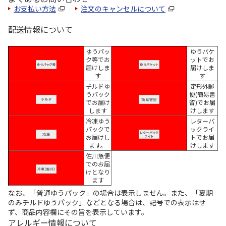
お支払い方法
注文のキャンセルについて
配送情報について
ゆうパッ
ゆうパケ
ク等でお
ットでお
届けしま
届けしま
す
す
チルドゆ
定形外郵
うパック
便(簡易書
でお届け
留)でお届
します
けします
冷凍ゆう
レターパ
パックで
ックライ
お届けし
トでお届
ます。
けします
佐川急便
でのお届
けとなり
ます
なお、「普通ゆうパック」の場合は表示しません。また、「夏期
のみチルドゆうパック」などとなる場合は、記号での表示はせ
ず、商品内容欄にその旨を表示しています。
アレルギー情報について