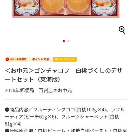
1
2
＜お中元＞ゴンチャロフ 白桃づくしのデザ
ートセット（東海版）
2026年郵便局 百貨店のお中元
●商品内容／フルーティングココ(白桃102g×4)、ラフル
ーティア(ピーチ61g×6)、フルーツシャーベット(白桃
61g×4)
●原料原産地：白桃ピューレ・加糖白桃ペースト・白桃果