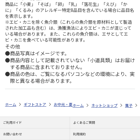
商品に「小麦」「そば」「卵」「乳」「落花生」「えび」「か
に」「くるみ」のアレルギー特定8品目を含んでいる場合に品目名
を表示します。
※エビ・カニを除く魚介類（これらの魚介類を原材料として製造
された加工品も含む）は、漁獲漁法によりエビ・カニが混じって
いる場合があります。 また、これらの魚介類は、エサとしてエ
ビ・カニを食べている可能性があります。
その他
商品写真はイメージです。
商品内容として記載されていない「小道具類」はお届け
する商品に含まれておりません。
商品の色は、ご覧になるパソコンなどの環境により、実
際と異なる場合があります。
ホーム
ギフトストア
お中元・夏ギフト特集 2026
ゆうゆうギフト 
ホーム
ネットショップ
菓子
ご利用ガイド
よくあるご質問
お問い合わせ
利用規約