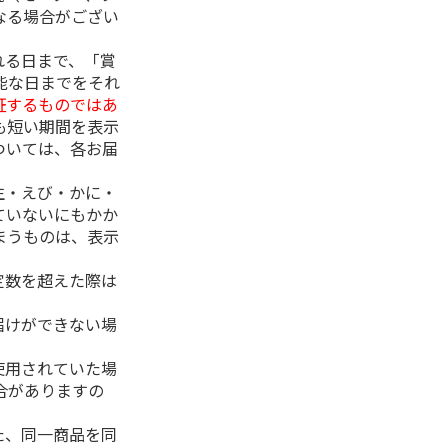
なる場合がござい
れる日まで、「賞
能な日までをそれ
証するものではあ
も短い期間を表示
ついては、各お届
生・えび・かに・
ていないにもかか
まうものは、表示
定数を超えた際は
。
届けができない場
使用されていた場
合がありますの
た、同一商品を同