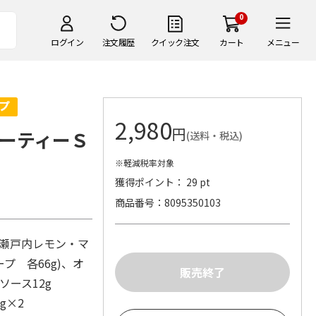
0
ログイン
注文履歴
クイック注文
カート
メニュー
2,980
円
ーティーＳ
(送料・税込)
※軽減税率対象
獲得ポイント： 29 pt
商品番号
8095350103
・瀬戸内レモン・マ
 各66g)、オ
ソース12g
7g×2