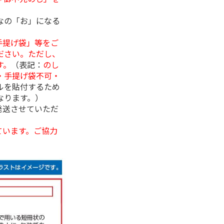
なの「お」になる
手提げ袋」等をご
ださい。ただし、
す。
（表記：
のし
・手提げ袋不可・
ルを貼付するため
なります。）
発送させていただ
ています。ご協力