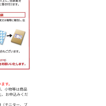
います。
器、小物等は商品
上、お申込みくだ
境（モニター、ブ