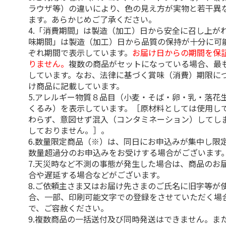
ラウザ等）の違いにより、色の見え方が実物と若干異
ます。あらかじめご了承ください。
4.「消費期間」は製造（加工）日から安全に召し上が
味期間」は製造（加工）日から品質の保持が十分に可
ぞれ期間で表示しています。
お届け日からの期間を保
りません。
複数の商品がセットになっている場合、最
しています。なお、法律に基づく賞味（消費）期限に
け商品に記載しています。
5.アレルギー物質８品目（小麦・そば・卵・乳・落花
くるみ）を表示しています。［原材料としては使用し
わらず、意図せず混入（コンタミネーション）してし
しておりません。］。
6.数量限定商品（※）は、同日にお申込みが集中し限
数量超過分のお申込みをお受けする場合がございます
7.天災時など不測の事態が発生した場合は、商品のお
合や遅延する場合などがございます。
8.ご依頼主さま又はお届け先さまのご氏名に旧字等が
合、一部、印刷可能文字での登録をさせていただく場
で、ご容赦ください。
9.複数商品の一括送付及び同時発送はできません。ま