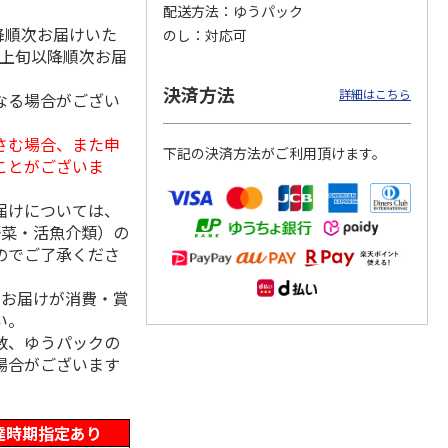
配送方法
ゆうパック
降順次お届けいた
のし
対応可
月上旬以降順次お届
「チョ
＜沼津深海プリン工
【冷凍】三國シェフ
＜お中元＞＜ねんり
決済方法
詳細はこちら
なる場合がござい
ップポ
房＞プレーン・深海
推奨 2種のブリュレ
ん家＞夏限定 ひと
プリンセット
6個セット(クレー
…
くちバーム詰合せ
5.0
（4）
４種
…
さむ場合、また申
下記の決済方法がご利用頂けます。
3,900円
4,320円
3,980円
ことがございま
(送料・税込)
(送料・税込)
(送料・税込)
届けについては、
野菜・活魚介類）の
のでご了承くださ
、お届けが消費・賞
い。
数、ゆうパックの
場合がございます
達時期指定あり