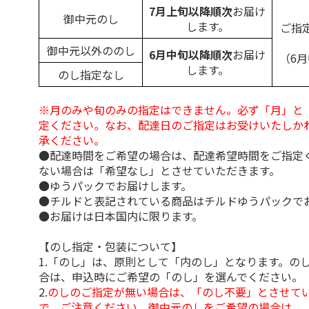
7月上旬以降順次
お届け
御中元のし
します。
ご指
御中元以外ののし
6月中旬以降順次
お届け
（6
します。
のし指定なし
※月のみや旬のみの指定はできません。必ず「月」と
定ください。なお、配達日のご指定はお受けいたしか
承ください。
●配達時間をご希望の場合は、配達希望時間をご指定
ない場合は「希望なし」とさせていただきます。
●ゆうパックでお届けします。
●チルドと表記されている商品はチルドゆうパックで
●お届けは日本国内に限ります。
【のし指定・包装について】
1.「のし」は、原則として「内のし」となります。の
合は、申込時にご希望の「のし」を選んでください。
2.
のしのご指定が無い場合は、「のし不要」とさせて
で、ご注意ください。御中元のしをご希望の場合は、