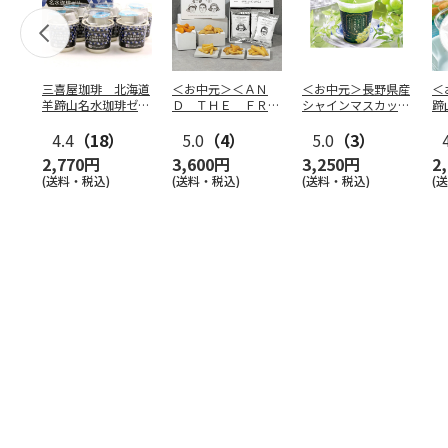
三喜屋珈琲 北海道
＜お中元＞＜ＡＮ
＜お中元＞長野県産
＜
羊蹄山名水珈琲ゼリ
Ｄ ＴＨＥ ＦＲＩ
シャインマスカット
蹄
ー詰合せ MCJ-AE
ＥＴ＞ドライフリッ
のゼリー
７
4.4
（18）
ト５種
5.0
（4）
…
5.0
（3）
2,770円
3,600円
3,250円
2
(送料・税込)
(送料・税込)
(送料・税込)
(