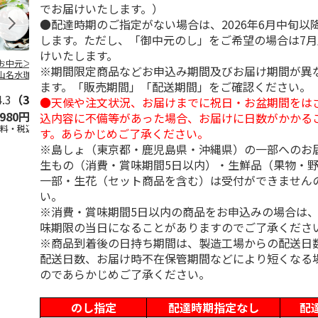
でお届けいたします。）
●配達時期のご指定がない場合は、2026年6月中旬以
します。ただし、「御中元のし」をご希望の場合は7
けいたします。
お中元＞北海道羊
＜お中元＞＜ひとと
＜お中元＞＜銀座千
バンホーテン
※期間限定商品などお申込み期間及びお届け期間が異
山名水珈琲ゼリー
え＞３層デザートジ
疋屋＞銀座ゼリー９
コレートシロ
ます。「販売期間」「配送期間」をご確認ください。
個
ュレパフェ～国産フ
個
ーション」
4.3
（3）
ルー
4.7
…
（10）
5.0
（5）
30g×21
…
●天候や注文状況、お届けまでに祝日・お盆期間をは
,980円
2,980円
3,240円
4,980円
込内容に不備等があった場合、お届けに日数がかかる
送料・税込)
(送料・税込)
(送料・税込)
(送料・税込)
す。あらかじめご了承ください。
※島しょ（東京都・鹿児島県・沖縄県）の一部へのお
生もの（消費・賞味期間5日以内）・生鮮品（果物・
一部・生花（セット商品を含む）は受付ができません
い。
※消費・賞味期間5日以内の商品をお申込みの場合は
味期限の当日になることがありますのでご了承くださ
※商品到着後の日持ち期間は、製造工場からの配送日
配送日数、お届け時不在保管期間などにより短くなる
のであらかじめご了承ください。
のし指定
配達時期指定なし
配