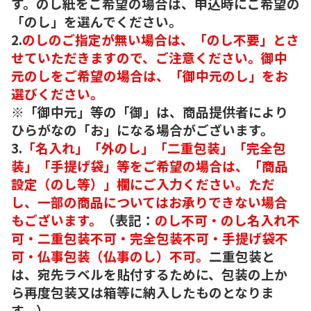
す。のし紙をご希望の場合は、申込時にご希望の
「のし」を選んでください。
2.
のしのご指定が無い場合は、「のし不要」とさ
せていただきますので、ご注意ください。御中
元のしをご希望の場合は、「御中元のし」をお
選びください。
※「御中元」等の「御」は、商品提供者により
ひらがなの「お」になる場合がございます。
3.
「名入れ」「外のし」「二重包装」「完全包
装」「手提げ袋」等をご希望の場合は、「商品
設定（のし等）」欄にご入力ください。ただ
し、一部の商品についてはお承りできない場合
もございます。
（表記：
のし不可・のし名入れ不
可・二重包装不可・完全包装不可・手提げ袋不
可・仏事包装（仏事のし）不可。
二重包装と
は、宛先ラベルを貼付するために、包装の上か
ら再度包装又は箱等に納入したものとなりま
す。）