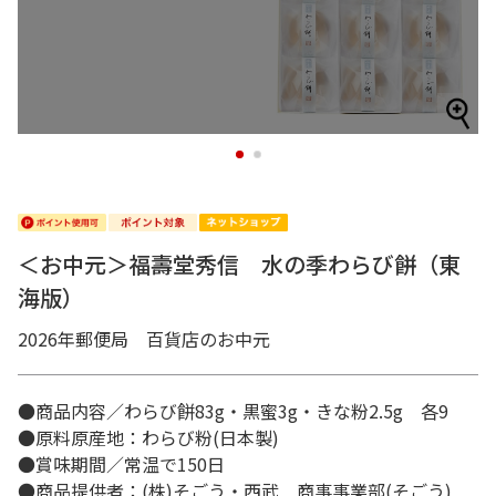
1
2
＜お中元＞福壽堂秀信 水の季わらび餅（東
海版）
2026年郵便局 百貨店のお中元
●商品内容／わらび餅83g・黒蜜3g・きな粉2.5g 各9
●原料原産地：わらび粉(日本製)
●賞味期間／常温で150日
●商品提供者：(株)そごう・西武 商事事業部(そごう)