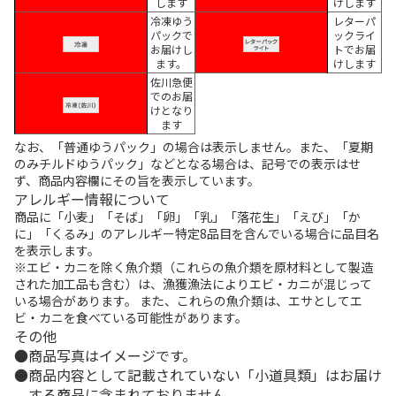
します
けします
冷凍ゆう
レターパ
パックで
ックライ
お届けし
トでお届
ます。
けします
佐川急便
でのお届
けとなり
ます
なお、「普通ゆうパック」の場合は表示しません。また、「夏期
のみチルドゆうパック」などとなる場合は、記号での表示はせ
ず、商品内容欄にその旨を表示しています。
アレルギー情報について
商品に「小麦」「そば」「卵」「乳」「落花生」「えび」「か
に」「くるみ」のアレルギー特定8品目を含んでいる場合に品目名
を表示します。
※エビ・カニを除く魚介類（これらの魚介類を原材料として製造
された加工品も含む）は、漁獲漁法によりエビ・カニが混じって
いる場合があります。 また、これらの魚介類は、エサとしてエ
ビ・カニを食べている可能性があります。
その他
商品写真はイメージです。
商品内容として記載されていない「小道具類」はお届け
する商品に含まれておりません。