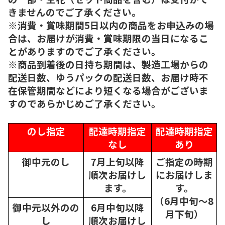
きませんのでご了承ください。
※消費・賞味期間5日以内の商品をお申込みの場
合は、お届けが消費・賞味期限の当日になるこ
とがありますのでご了承ください。
※商品到着後の日持ち期間は、製造工場からの
配送日数、ゆうパックの配送日数、お届け時不
在保管期間などにより短くなる場合がございま
すのであらかじめご了承ください。
のし指定
配達時期指定
配達時期指定
なし
あり
御中元のし
7月上旬以降
ご指定の時期
順次
お届けし
にお届けしま
ます。
す。
（6月中旬～8
御中元以外のの
6月中旬以降
月下旬）
し
順次
お届けし