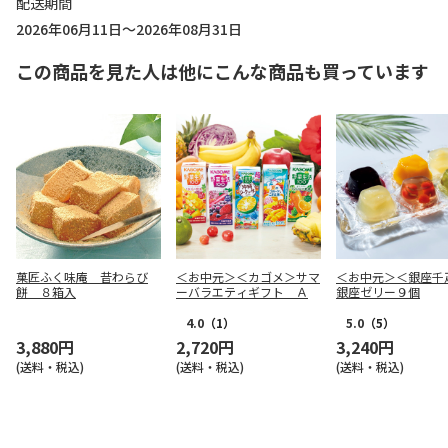
配送期間
2026年06月11日～2026年08月31日
この商品を見た人は他にこんな商品も買っています
菓匠ふく味庵 昔わらび
＜お中元＞＜カゴメ＞サマ
＜お中元＞＜銀座千
餅 ８箱入
ーバラエティギフト Ａ
銀座ゼリー９個
4.0
（1）
5.0
（5）
3,880円
2,720円
3,240円
(送料・税込)
(送料・税込)
(送料・税込)