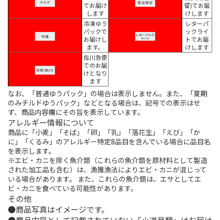
でお届け
留)でお届
します
けします
冷凍ゆう
レターパ
パックで
ックライ
お届けし
トでお届
ます。
けします
佐川急便
でのお届
けとなり
ます
なお、「普通ゆうパック」の場合は表示しません。また、「夏期
のみチルドゆうパック」などとなる場合は、記号での表示はせ
ず、商品内容欄にその旨を表示しています。
アレルギー情報について
商品に「小麦」「そば」「卵」「乳」「落花生」「えび」「か
に」「くるみ」のアレルギー特定8品目を含んでいる場合に品目名
を表示します。
※エビ・カニを除く魚介類（これらの魚介類を原材料として製造
された加工品も含む）は、漁獲漁法によりエビ・カニが混じって
いる場合があります。 また、これらの魚介類は、エサとしてエ
ビ・カニを食べている可能性があります。
その他
商品写真はイメージです。