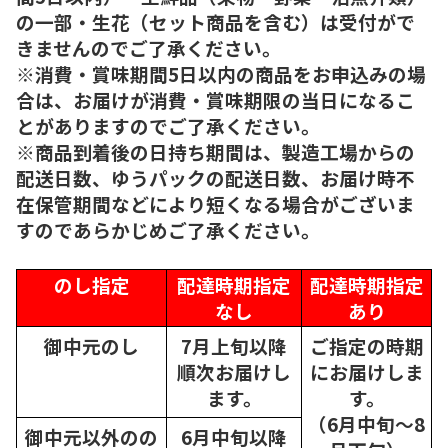
の一部・生花（セット商品を含む）は受付がで
きませんのでご了承ください。
※消費・賞味期間5日以内の商品をお申込みの場
合は、お届けが消費・賞味期限の当日になるこ
とがありますのでご了承ください。
※商品到着後の日持ち期間は、製造工場からの
配送日数、ゆうパックの配送日数、お届け時不
在保管期間などにより短くなる場合がございま
すのであらかじめご了承ください。
のし指定
配達時期指定
配達時期指定
なし
あり
御中元のし
7月上旬以降
ご指定の時期
順次
お届けし
にお届けしま
ます。
す。
（6月中旬～8
御中元以外のの
6月中旬以降