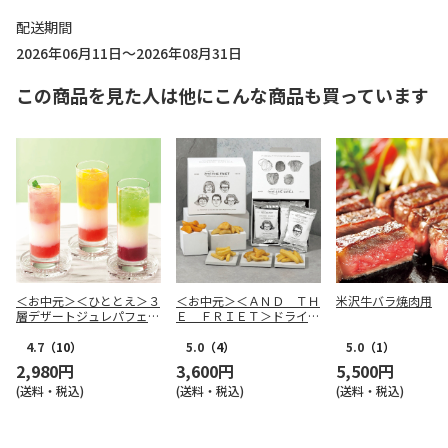
配送期間
2026年06月11日～2026年08月31日
この商品を見た人は他にこんな商品も買っています
＜お中元＞＜ひととえ＞３
＜お中元＞＜ＡＮＤ ＴＨ
米沢牛バラ焼肉用
層デザートジュレパフェ～
Ｅ ＦＲＩＥＴ＞ドライフ
国産フルーツ入り～
リット５種１０個詰合せ
4.7
（10）
5.0
（4）
5.0
（1）
2,980円
3,600円
5,500円
(送料・税込)
(送料・税込)
(送料・税込)