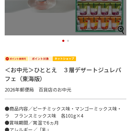
1
2
＜お中元＞ひととえ ３層デザートジュレパ
フェ（東海版）
2026年郵便局 百貨店のお中元
●商品内容／ピーチミックス味・マンゴーミックス味・
ラ フランスミックス味 各101g×4
●賞味期間／常温で6ヵ月
●アレルギー／「乳」