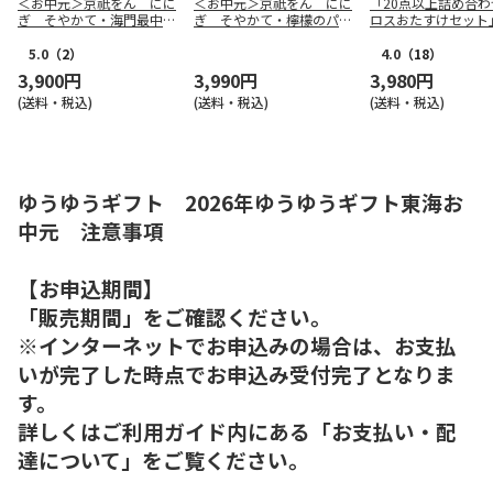
＜お中元＞京祇をん にに
＜お中元＞京祇をん にに
「20点以上詰め合わ
ぎ そやかて・海門最中
ぎ そやかて・檸檬のパイ
ロスおたすけセット
詰合せ（東日本版）
詰合せ（東日本版）
5.0
（2）
4.0
（18）
3,900円
3,990円
3,980円
(送料・税込)
(送料・税込)
(送料・税込)
ゆうゆうギフト 2026年ゆうゆうギフト東海お
中元 注意事項
【お申込期間】
「販売期間」をご確認ください。
※インターネットでお申込みの場合は、お支払
いが完了した時点でお申込み受付完了となりま
す。
詳しくはご利用ガイド内にある「お支払い・配
達について」をご覧ください。