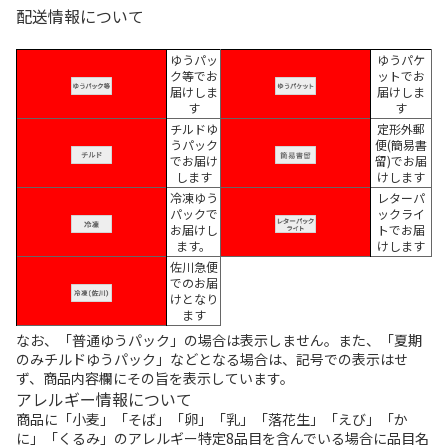
配送情報について
ゆうパッ
ゆうパケ
ク等でお
ットでお
届けしま
届けしま
す
す
チルドゆ
定形外郵
うパック
便(簡易書
でお届け
留)でお届
します
けします
冷凍ゆう
レターパ
パックで
ックライ
お届けし
トでお届
ます。
けします
佐川急便
でのお届
けとなり
ます
なお、「普通ゆうパック」の場合は表示しません。また、「夏期
のみチルドゆうパック」などとなる場合は、記号での表示はせ
ず、商品内容欄にその旨を表示しています。
アレルギー情報について
商品に「小麦」「そば」「卵」「乳」「落花生」「えび」「か
に」「くるみ」のアレルギー特定8品目を含んでいる場合に品目名