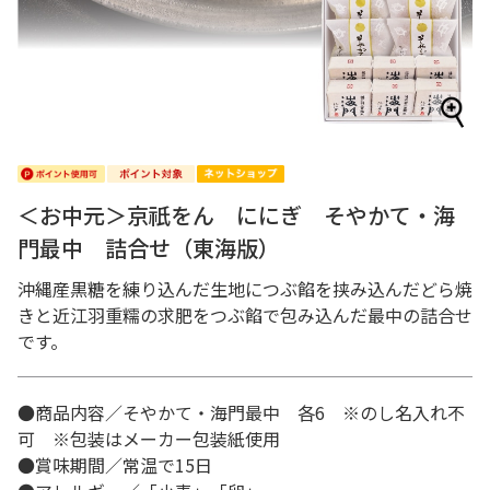
＜お中元＞京祇をん ににぎ そやかて・海
門最中 詰合せ（東海版）
沖縄産黒糖を練り込んだ生地につぶ餡を挟み込んだどら焼
きと近江羽重糯の求肥をつぶ餡で包み込んだ最中の詰合せ
です。
●商品内容／そやかて・海門最中 各6 ※のし名入れ不
可 ※包装はメーカー包装紙使用
●賞味期間／常温で15日