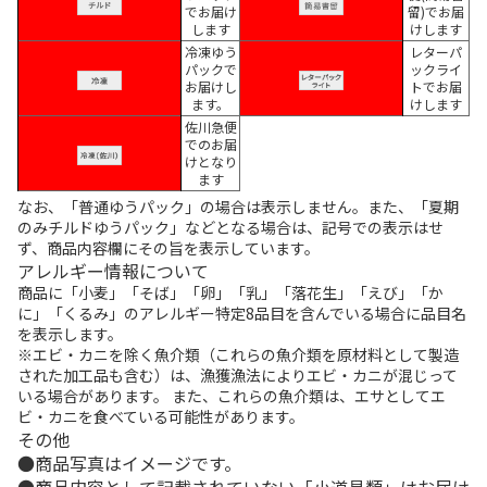
でお届け
留)でお届
します
けします
冷凍ゆう
レターパ
パックで
ックライ
お届けし
トでお届
ます。
けします
佐川急便
でのお届
けとなり
ます
なお、「普通ゆうパック」の場合は表示しません。また、「夏期
のみチルドゆうパック」などとなる場合は、記号での表示はせ
ず、商品内容欄にその旨を表示しています。
アレルギー情報について
商品に「小麦」「そば」「卵」「乳」「落花生」「えび」「か
に」「くるみ」のアレルギー特定8品目を含んでいる場合に品目名
を表示します。
※エビ・カニを除く魚介類（これらの魚介類を原材料として製造
された加工品も含む）は、漁獲漁法によりエビ・カニが混じって
いる場合があります。 また、これらの魚介類は、エサとしてエ
ビ・カニを食べている可能性があります。
その他
商品写真はイメージです。