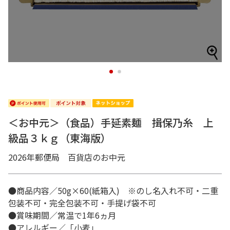
1
2
＜お中元＞（食品）手延素麺 揖保乃糸 上
級品３ｋｇ（東海版）
2026年郵便局 百貨店のお中元
●商品内容／50g×60(紙箱入) ※のし名入れ不可・二重
包装不可・完全包装不可・手提げ袋不可
●賞味期間／常温で1年6ヵ月
●アレルギー／「小麦」