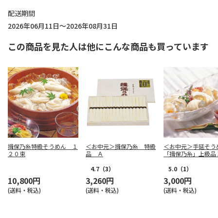
配送期間
2026年06月11日～2026年08月31日
この商品を見た人は他にこんな商品も買っています
揖保乃糸特級そうめん １
＜お中元＞揖保乃糸 特級
＜お中元＞手延そう
２０束
品 Ａ
「揖保乃糸」上級品
ｋｇ
4.7
（3）
5.0
（1）
10,800円
3,260円
3,000円
(送料・税込)
(送料・税込)
(送料・税込)