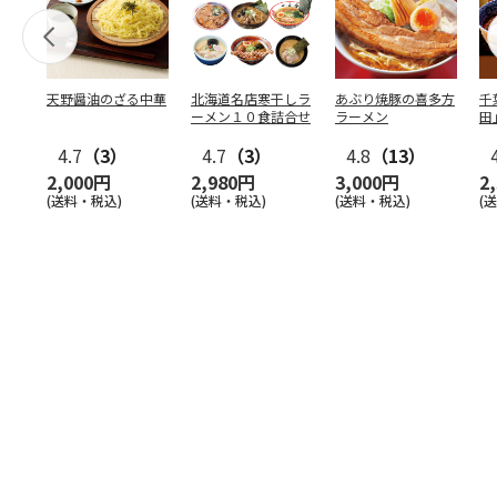
天野醤油のざる中華
北海道名店寒干しラ
あぶり焼豚の喜多方
千
ーメン１０食詰合せ
ラーメン
田
4.7
（3）
4.7
（3）
4.8
（13）
2,000円
2,980円
3,000円
2
(送料・税込)
(送料・税込)
(送料・税込)
(