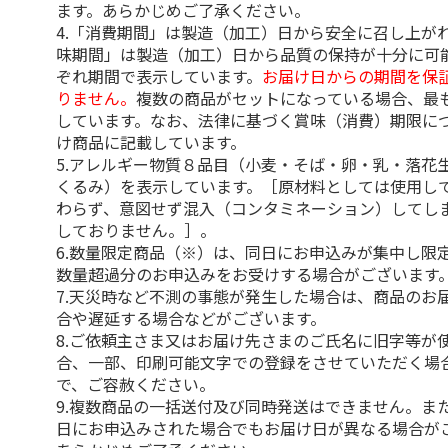
ます。あらかじめご了承ください。
4.「消費期間」は製造（加工）日から安全に召し上が
味期間」は製造（加工）日から品質の保持が十分に可
ぞれ期間で表示しています。
お届け日からの期間を保
りません。
複数の商品がセットになっている場合、最
しています。なお、法律に基づく賞味（消費）期限に
け商品に記載しています。
5.アレルギー物質８品目（小麦・そば・卵・乳・落花
くるみ）を表示しています。［原材料としては使用し
わらず、意図せず混入（コンタミネーション）してし
しておりません。］。
6.数量限定商品（※）は、同日にお申込みが集中し限
数量超過分のお申込みをお受けする場合がございます
7.天災時など不測の事態が発生した場合は、商品のお
合や遅延する場合などがございます。
8.ご依頼主さま又はお届け先さまのご氏名に旧字等が
合、一部、印刷可能文字での登録をさせていただく場
で、ご容赦ください。
9.複数商品の一括送付及び同時発送はできません。ま
日にお申込みされた場合でもお届け日が異なる場合が