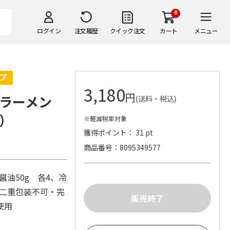
0
ログイン
注文履歴
クイック注文
カート
メニュー
3,180
円
方ラーメン
(送料・税込)
）
※軽減税率対象
獲得ポイント： 31 pt
商品番号
8095349577
醤油50g 各4、冷
・二重包装不可・完
紙使用