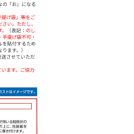
なの「お」になる
手提げ袋」等をご
ださい。ただし、
す。
（表記：
のし
・手提げ袋不可・
ルを貼付するため
なります。）
発送させていただ
ています。ご協力