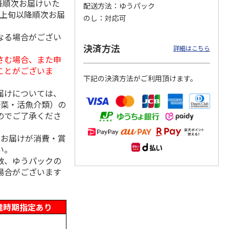
降順次お届けいた
配送方法
ゆうパック
月上旬以降順次お届
のし
対応可
なる場合がござい
味ラー
＜お中元＞喜多方ラ
札幌西山ラーメン
一蘭ラーメン 博多
決済方法
詳細はこちら
ーメン温冷詰合せ
５食
細麺ストレート ５
さむ場合、また申
食
ことがございま
4.0
（2）
4.7
（3）
5.0
（2）
下記の決済方法がご利用頂けます。
1,900円
1,950円
3,180円
届けについては、
(送料・税込)
(送料・税込)
(送料・税込)
野菜・活魚介類）の
のでご了承くださ
、お届けが消費・賞
い。
数、ゆうパックの
場合がございます
達時期指定あり