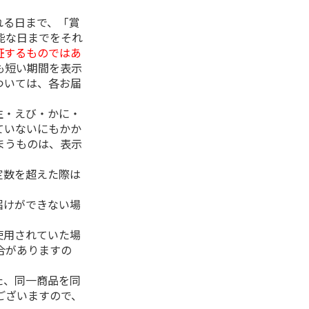
れる日まで、「賞
能な日までをそれ
証するものではあ
も短い期間を表示
ついては、各お届
生・えび・かに・
ていないにもかか
まうものは、表示
定数を超えた際は
。
届けができない場
使用されていた場
合がありますの
た、同一商品を同
ございますので、