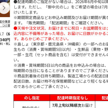
●配達時期のご指定がない場合は、2026年6月中旬以
します。ただし、「御中元のし」をご希望の場合は7
けいたします。
※期間限定商品などお申込み期間及びお届け期間が異
葉中華蕎麦「とみ
＜ご自宅用＞喜多方
山形発祥 栄屋本店
北海道名店の
ます。「販売期間」「配送期間」をご確認ください。
」つけ麺４食
ラーメン味三昧温冷
元祖冷しらーめん
メン５種
●天候や注文状況、お届けまでに祝日・お盆期間をは
セット １０食
４食
込内容に不備等があった場合、お届けに日数がかかる
4.7
（6）
5.0
（1）
5.0
（1）
5.0
（2）
す。あらかじめご了承ください。
,340円
2,450円
1,440円
2,980円
※島しょ（東京都・鹿児島県・沖縄県）の一部へのお
送料・税込)
(送料・税込)
(送料・税込)
(送料・税込)
生もの（消費・賞味期間5日以内）・生鮮品（果物・
一部・生花（セット商品を含む）は受付ができません
い。
※消費・賞味期間5日以内の商品をお申込みの場合は
味期限の当日になることがありますのでご了承くださ
※商品到着後の日持ち期間は、製造工場からの配送日
配送日数、お届け時不在保管期間などにより短くなる
のであらかじめご了承ください。
のし指定
配達時期指定なし
配
7月上旬以降順次
お届け
御中元のし