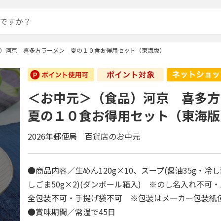
）河京 喜多方ラーメン 夏の１０食お得用セット（東海版）
＜お中元＞（食品）河京 喜多
夏の１０食お得用セット（東海版
2026年郵便局 百貨店のお中元
●商品内容／生めん120g×10、スープ(醤油35g・冷し
しごま50g×2)(ダンボール箱入) ※のし名入れ不可
全包装不可・手提げ袋不可 ※包装はメーカー包装
●賞味期間／常温で45日